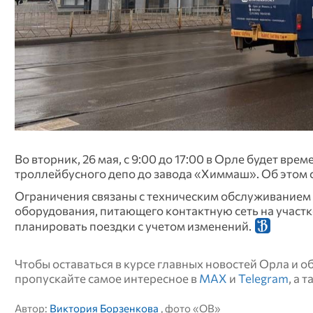
Во вторник, 26 мая, с 9:00 до 17:00 в Орле будет вр
троллейбусного депо до завода «Химмаш». Об этом 
Ограничения связаны с техническим обслуживанием 
оборудования, питающего контактную сеть на участ
планировать поездки с учетом изменений.
Чтобы оставаться в курсе главных новостей Орла и 
пропускайте самое интересное в
MAX
и
Telegram
, а 
Автор:
Виктория Борзенкова
, фото «ОВ»