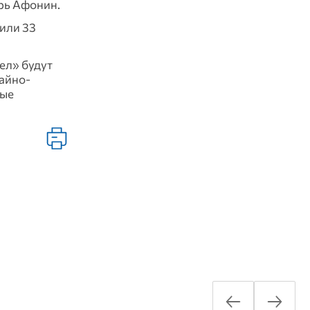
орь Афонин.
 или 33
ел» будут
айно-
вые