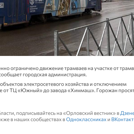
еменно ограничено движение трамваев на участке от трам
сообщает городская администрация.
объектов электросетевого хозяйства и отключением
ке от ТЦ «Южный» до завода «Химмаш». Горожан просят
области, подписывайтесь на «Орловский вестник» в
Дзен
также в наших сообществах в
Одноклассниках
и
ВКонтакт