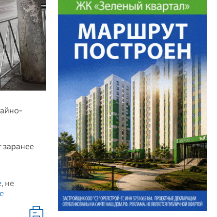
вайно-
 заранее
е
, не
е