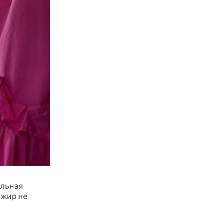
альная
ажир не