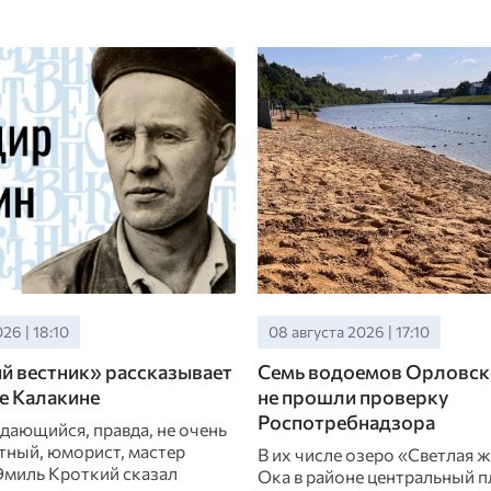
26 | 18:10
08 августа 2026 | 17:10
 вестник» рассказывает
Семь водоемов Орловск
е Калакине
не прошли проверку
Роспотребнадзора
дающийся, правда, не очень
тный, юморист, мастер
В их числе озеро «Светлая ж
миль Кроткий сказал
Ока в районе центральный п