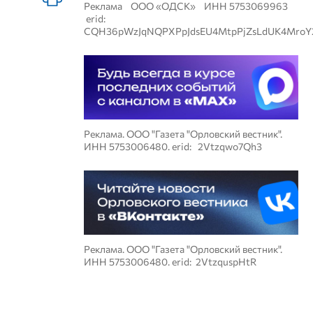
Реклама ООО «ОДСК» ИНН 5753069963
erid:
CQH36pWzJqNQPXPpJdsEU4MtpPjZsLdUK4MroY
Реклама. ООО "Газета "Орловский вестник".
ИНН 5753006480. erid: 2Vtzqwo7Qh3
Реклама. ООО "Газета "Орловский вестник".
ИНН 5753006480. erid: 2VtzquspHtR