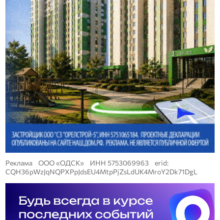
Реклама ООО «ОДСК» ИНН 5753069963 erid:
CQH36pWzJqNQPXPpJdsEU4MtpPjZsLdUK4MroY2Dk71DgL