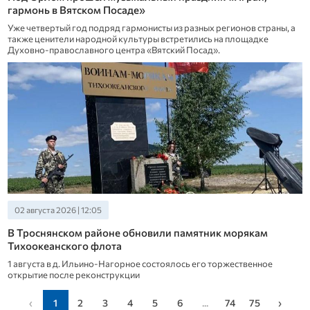
гармонь в Вятском Посаде»
Уже четвертый год подряд гармонисты из разных регионов страны, а
также ценители народной культуры встретились на площадке
Духовно-православного центра «Вятский Посад».
02 августа 2026 | 12:05
В Троснянском районе обновили памятник морякам
Тихоокеанского флота
1 августа в д. Ильино-Нагорное состоялось его торжественное
открытие после реконструкции
‹
1
2
3
4
5
6
...
74
75
›