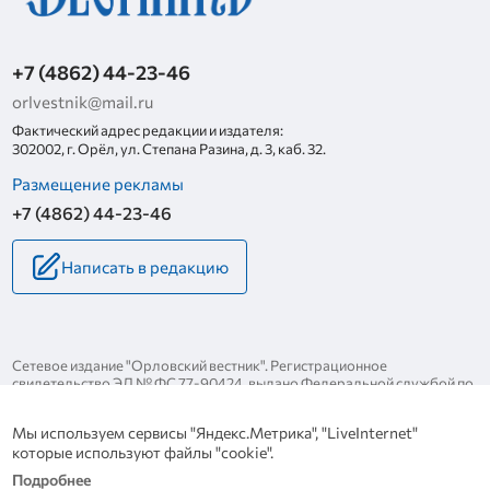
+7 (4862) 44-23-46
orlvestnik@mail.ru
Фактический адрес редакции и издателя:
302002, г. Орёл, ул. Степана Разина, д. 3, каб. 32.
Размещение рекламы
+7 (4862) 44-23-46
Написать в редакцию
Сетевое издание "Орловский вестник". Регистрационное
свидетельство ЭЛ № ФС 77-90424, выдано Федеральной службой по
надзору за соблюдением законодательства в сфере массовых
коммуникаций и охране культурного наследия 25 ноября 2025 года.
Мы используем сервисы "Яндекс.Метрика", "LiveInternet"
Политика конфиденциальности
которые используют файлы "cookie".
Политика в отношении обработки персональных данных
Подробнее