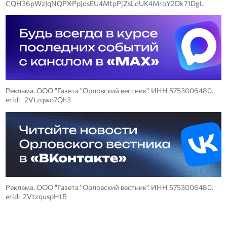
CQH36pWzJqNQPXPpJdsEU4MtpPjZsLdUK4MroY2Dk71DgL
Реклама. ООО "Газета "Орловский вестник". ИНН 5753006480.
erid: 2Vtzqwo7Qh3
Реклама. ООО "Газета "Орловский вестник". ИНН 5753006480.
erid: 2VtzquspHtR