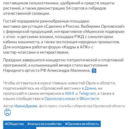
поставщиков сельхозтехники, удобрений и средств защиты
растений, а также демонстрацию 54 сортов и гибридов
отечественной селекции.
Гостей порадовали разнообразные площадки:
выставка‑дегустация «Сделано в России. Выбираем Орловское!»
с фермерской продукцией, интерактивное «Мценское подворье»
с этно‑ и детскими зонами, площадка РЖД с симулятором
кабины машиниста, а также экспозиция народных промыслов.
Для молодежи работал форум «Кадры в АПК» с
мастер‑классами и интерактивами.
Праздник завершился концертно‑патриотической и спортивной
программой, а кульминацией вечера стало выступление
Народного артиста РФ Александра Малинина.
Чтобы оставаться в курсе главных новостей Орла и области,
подписывайтесь на «Орловский вестник» в
Дзене
, не
пропускайте самое интересное в
MAX
и
Telegram
, а также в
наших сообществах в
Одноклассниках
и
ВКонтакте
Автор:
Ирина Дурова
, фото пресс-службы губернатора Орловской области
#Общество
#сельское хозяйство
#Орловская область