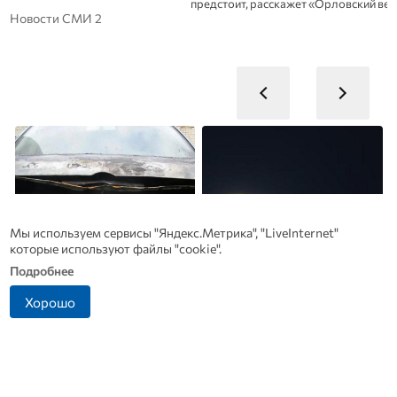
предстоит, расскажет «Орловский вестник».
Новости СМИ 2
Мы используем сервисы "Яндекс.Метрика", "LiveInternet"
которые используют файлы "cookie".
Подробнее
Хорошо
Житель Андреаполя
В Дмитровске принимают
спалил машину молодого
заявления от жителей, чье
ухажера своей жены
имущество пострадало от