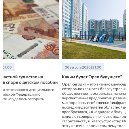
06 августа 2026 | 21:00
06 августа 2026 | 19:
Каким будет Орел будущего?
За полгода в су
957 предметов,
Орел сегодня – это активно меняющийся город, в
безопасности
котором появляются благоустроенные
общественные пространства, начинают работу
В их числе 140 едини
перспективные предприятия, развиваются новые
травматического ору
микрорайоны с собственной инфраструктурой. За
электрошоковых ус
последние десятилетия областной центр заметно
преобразился, и в недалеком будущем нас уже
ожидают совершенно новые подходы к
строительству и благоустройству. Именно о том,
что уже изменилось и том, чему только