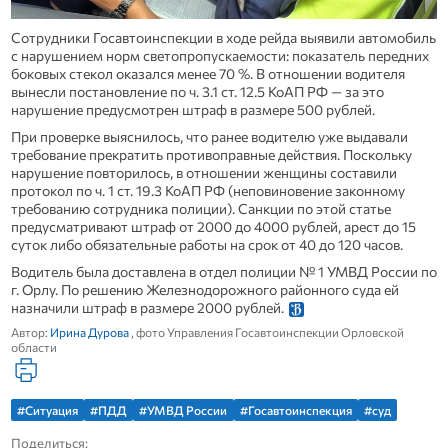
Сотрудники Госавтоинспекции в ходе рейда выявили автомобиль
с нарушением норм светопропускаемости: показатель передних
боковых стекол оказался менее 70 %. В отношении водителя
вынесли постановление по ч. 3.1 ст. 12.5 КоАП РФ — за это
нарушение предусмотрен штраф в размере 500 рублей.
При проверке выяснилось, что ранее водителю уже выдавали
требование прекратить противоправные действия. Поскольку
нарушение повторилось, в отношении женщины составили
протокол по ч. 1 ст. 19.3 КоАП РФ (неповиновение законному
требованию сотрудника полиции). Санкции по этой статье
предусматривают штраф от 2000 до 4000 рублей, арест до 15
суток либо обязательные работы на срок от 40 до 120 часов.
Водитель была доставлена в отдел полиции № 1 УМВД России по
г. Орлу. По решению Железнодорожного районного суда ей
назначили штраф в размере 2000 рублей.
Автор:
Ирина Дурова
, фото Управления Госавтоинспекции Орловской
области
#Ситуация
#ПДД
#УМВД России
#Госавтоинспекция
#суд
Поделиться: