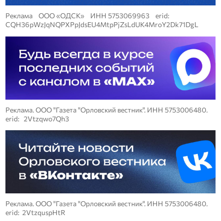
Реклама ООО «ОДСК» ИНН 5753069963 erid:
CQH36pWzJqNQPXPpJdsEU4MtpPjZsLdUK4MroY2Dk71DgL
Реклама. ООО "Газета "Орловский вестник". ИНН 5753006480.
erid: 2Vtzqwo7Qh3
Реклама. ООО "Газета "Орловский вестник". ИНН 5753006480.
erid: 2VtzquspHtR