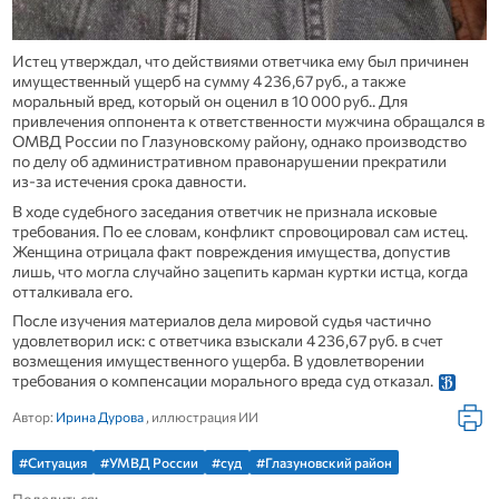
Истец утверждал, что действиями ответчика ему был причинен
имущественный ущерб на сумму 4 236,67 руб., а также
моральный вред, который он оценил в 10 000 руб.. Для
привлечения оппонента к ответственности мужчина обращался в
ОМВД России по Глазуновскому району, однако производство
по делу об административном правонарушении прекратили
из‑за истечения срока давности.
В ходе судебного заседания ответчик не признала исковые
требования. По ее словам, конфликт спровоцировал сам истец.
Женщина отрицала факт повреждения имущества, допустив
лишь, что могла случайно зацепить карман куртки истца, когда
отталкивала его.
После изучения материалов дела мировой судья частично
удовлетворил иск: с ответчика взыскали 4 236,67 руб. в счет
возмещения имущественного ущерба. В удовлетворении
требования о компенсации морального вреда суд отказал.
Автор:
Ирина Дурова
, иллюстрация ИИ
#Ситуация
#УМВД России
#суд
#Глазуновский район