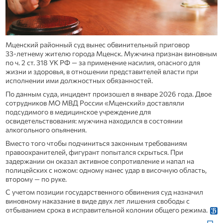
Мценский районный суд вынес обвинительный приговор
33‑летнему жителю города Мценск. Мужчина признан виновным
по ч. 2 ст. 318 УК РФ — за применение насилия, опасного для
жизни и здоровья, в отношении представителей власти при
исполнении ими должностных обязанностей.
По данным суда, инцидент произошел в январе 2026 года. Двое
сотрудников МО МВД России «Мценский» доставляли
подсудимого в медицинское учреждение для
освидетельствования: мужчина находился в состоянии
алкогольного опьянения.
Вместо того чтобы подчиниться законным требованиям
правоохранителей, фигурант попытался скрыться. При
задержании он оказал активное сопротивление и напал на
полицейских с ножом: одному нанес удар в височную область,
второму — по руке.
С учетом позиции государственного обвинения суд назначил
виновному наказание в виде двух лет лишения свободы с
отбыванием срока в исправительной колонии общего режима.