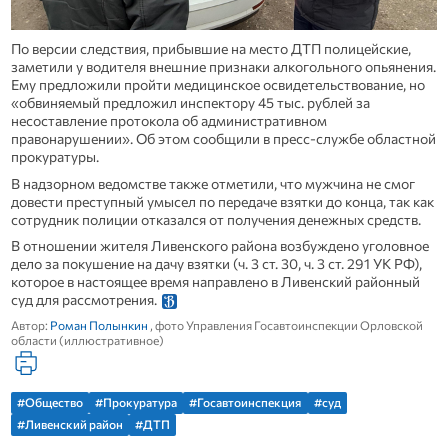
По версии следствия, прибывшие на место ДТП полицейские,
заметили у водителя внешние признаки алкогольного опьянения.
Ему предложили пройти медицинское освидетельствование, но
«обвиняемый предложил инспектору 45 тыс. рублей за
несоставление протокола об административном
правонарушении». Об этом сообщили в пресс-службе областной
прокуратуры.
В надзорном ведомстве также отметили, что мужчина не смог
довести преступный умысел по передаче взятки до конца, так как
сотрудник полиции отказался от получения денежных средств.
В отношении жителя Ливенского района возбуждено уголовное
дело за покушение на дачу взятки (ч. 3 ст. 30, ч. 3 ст. 291 УК РФ),
которое в настоящее время направлено в Ливенский районный
суд для рассмотрения.
Автор:
Роман Полынкин
, фото Управления Госавтоинспекции Орловской
области (иллюстративное)
#Общество
#Прокуратура
#Госавтоинспекция
#суд
#Ливенский район
#ДТП