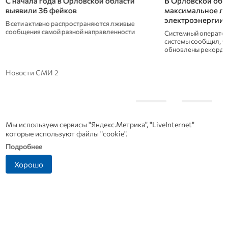
С начала года в Орловской области
В Орловской обл
выявили 36 фейков
максимальное ле
электроэнергии
В сети активно распространяются лживые
сообщения самой разной направленности
Системный оператор
системы сообщил, что
обновлены рекорды
Новости СМИ 2
Мы используем сервисы "Яндекс.Метрика", "LiveInternet"
которые используют файлы "cookie".
Подробнее
Хорошо