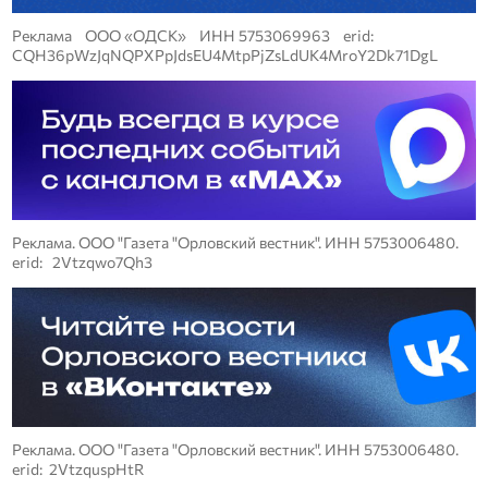
Реклама ООО «ОДСК» ИНН 5753069963 erid:
CQH36pWzJqNQPXPpJdsEU4MtpPjZsLdUK4MroY2Dk71DgL
Реклама. ООО "Газета "Орловский вестник". ИНН 5753006480.
erid: 2Vtzqwo7Qh3
Реклама. ООО "Газета "Орловский вестник". ИНН 5753006480.
erid: 2VtzquspHtR