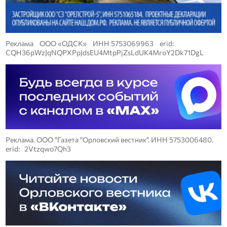
Реклама ООО «ОДСК» ИНН 5753069963 erid:
CQH36pWzJqNQPXPpJdsEU4MtpPjZsLdUK4MroY2Dk71DgL
Реклама. ООО "Газета "Орловский вестник". ИНН 5753006480.
erid: 2Vtzqwo7Qh3