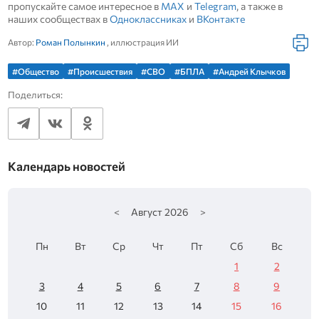
пропускайте самое интересное в
MAX
и
Telegram
, а также в
наших сообществах в
Одноклассниках
и
ВКонтакте
Автор:
Роман Полынкин
, иллюстрация ИИ
#Общество
#Происшествия
#СВО
#БПЛА
#Андрей Клычков
Поделиться:
Календарь новостей
<
Август
2026
>
Пн
Вт
Ср
Чт
Пт
Сб
Вс
1
2
3
4
5
6
7
8
9
10
11
12
13
14
15
16