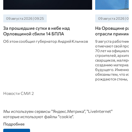
09 августа 2026 | 09:25
09 августа 2026 | 08
За прошедшие сутки в небе над
На Оровщине раб
Орловщиной сбили 14 БПЛА
отрасли принима
Об этом сообщил губернатор Андрей Клычков
9 августа работники
отмечают свой проф
70 лет на официаль
строителей, архите
сварщиков, маляров 
созданию материаль
будущего. Именно им
обязаны тем, что из
рождаются стены, к
Новости СМИ 2
Мы используем сервисы "Яндекс.Метрика", "LiveInternet"
которые используют файлы "cookie".
Подробнее