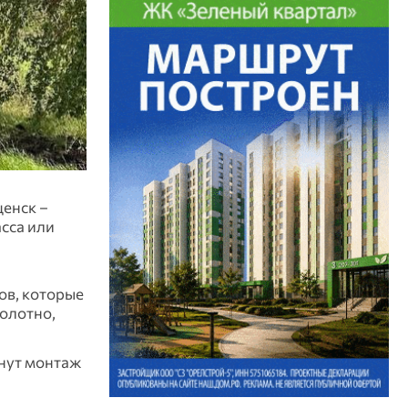
ценск –
сса или
ов, которые
полотно,
чнут монтаж