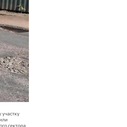
 участку
били
ого сектора