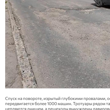
Спуск на повороте, изрытый глубокими провалами, о
передвигается более 1000 машин. Тротуары рядом т
цепляются днищем, а пешеходы вынуждены лавировать