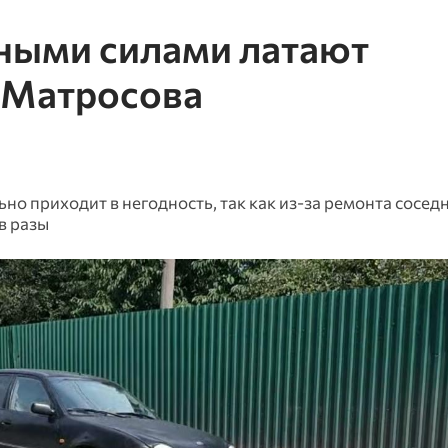
ными силами латают
. Матросова
но приходит в негодность, так как из-за ремонта сосед
в разы