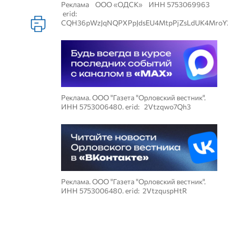
Реклама ООО «ОДСК» ИНН 5753069963
erid:
CQH36pWzJqNQPXPpJdsEU4MtpPjZsLdUK4MroY
Реклама. ООО "Газета "Орловский вестник".
ИНН 5753006480. erid: 2Vtzqwo7Qh3
Реклама. ООО "Газета "Орловский вестник".
ИНН 5753006480. erid: 2VtzquspHtR