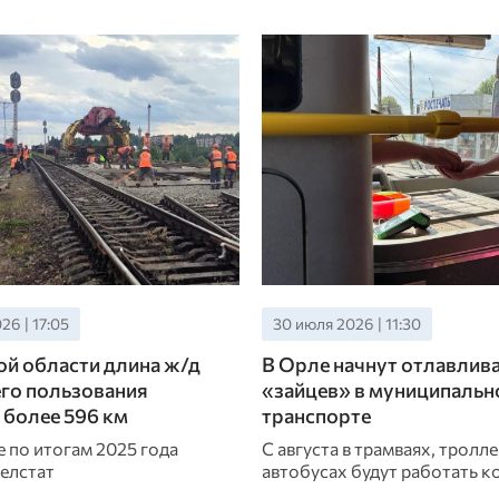
26 | 17:05
30 июля 2026 | 11:30
й области длина ж/д
В Орле начнут отлавлив
го пользования
«зайцев» в муниципальн
 более 596 км
транспорте
 по итогам 2025 года
С августа в трамваях, тролл
елстат
автобусах будут работать 