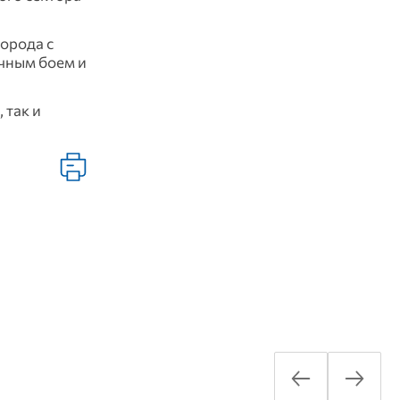
орода с
чным боем и
 так и