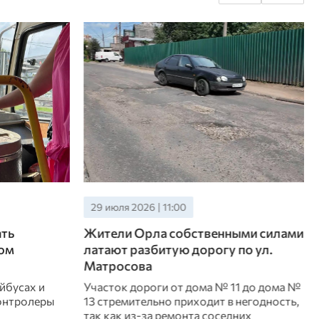
29 июля 2026 | 11:00
ать
Жители Орла собственными силами
ом
латают разбитую дорогу по ул.
Матросова
ейбусах и
Участок дороги от дома № 11 до дома №
контролеры
13 стремительно приходит в негодность,
так как из-за ремонта соседних