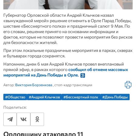
Губернатор Орловской области Андрей Клычков назвал
«вынужденной мерой»
решение отменить в Орле Парад Победы,
шествие «Бессмертного полка» и праздничный салют 9 Мая. По
его словам, решение принято на основании информации и
фактов, которые не позволяют провести мероприятия без рисков
для безопасности жителей.
При этом локальные праздничные мероприятия в парках, скверах
и бульварах города сохранятся.
Напомним, днем 6 мая Андрей Клычков провел внеплановый
прямой эфир, в рамках которого
сообщил об отмене массовых
мероприятий на День Победы в Орле.
Автор:
Виктория Борзенкова
, стоп-кадр трансляции
#Общество
#Андрей Клычков
#Бессмертный полк
#День Победы
Поделиться:
Орловщину атаковало 11