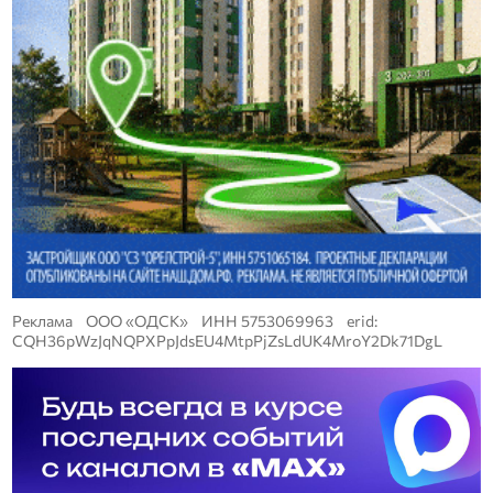
Реклама ООО «ОДСК» ИНН 5753069963 erid:
CQH36pWzJqNQPXPpJdsEU4MtpPjZsLdUK4MroY2Dk71DgL