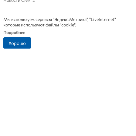
Новости СМИ 2
Мы используем сервисы "Яндекс.Метрика", "LiveInternet"
которые используют файлы "cookie".
Подробнее
Хорошо
Антон Сиротинин
Орловщина отправила
назначен прокурором
крупный медгруз для
Советского района Орла
военно-полевого
госпиталя в ЛНР