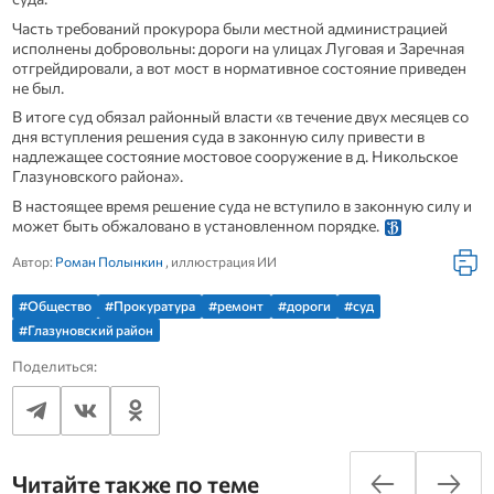
Часть требований прокурора были местной администрацией
исполнены добровольны: дороги на улицах Луговая и Заречная
отгрейдировали, а вот мост в нормативное состояние приведен
не был.
В итоге суд обязал районный власти «в течение двух месяцев со
дня вступления решения суда в законную силу привести в
надлежащее состояние мостовое сооружение в д. Никольское
Глазуновского района».
В настоящее время решение суда не вступило в законную силу и
может быть обжаловано в установленном порядке.
Автор:
Роман Полынкин
, иллюстрация ИИ
#Общество
#Прокуратура
#ремонт
#дороги
#суд
#Глазуновский район
Поделиться:
Читайте также по теме