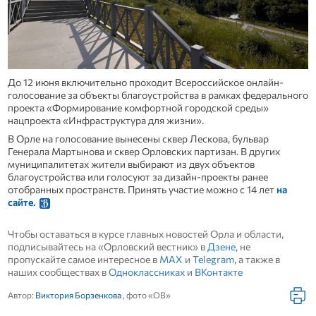
До 12 июня включительно проходит Всероссийское онлайн-
голосование за объекты благоустройства в рамках федерального
проекта «Формирование комфортной городской среды»
нацпроекта «Инфраструктура для жизни».
В Орле на голосование вынесены сквер Лескова, бульвар
Генерала Мартынова и сквер Орловских партизан. В других
муниципалитетах жители выбирают из двух объектов
благоустройства или голосуют за дизайн-проекты ранее
отобранных пространств. Принять участие можно с 14 лет
на
сайте.
Чтобы оставаться в курсе главных новостей Орла и области,
подписывайтесь на «Орловский вестник» в
Дзене
, не
пропускайте самое интересное в
MAX
и
Telegram
, а также в
наших сообществах в
Одноклассниках
и
ВКонтакте
Автор:
Виктория Борзенкова
, фото «ОВ»