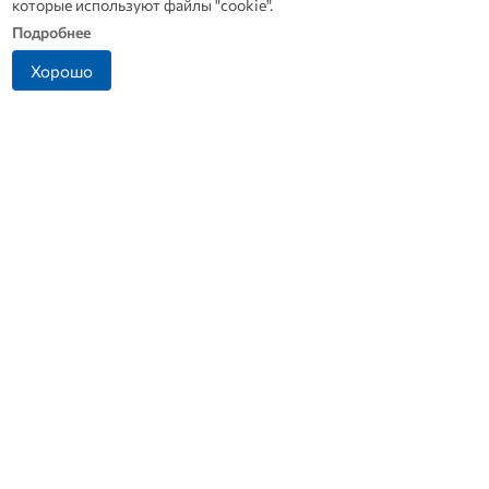
которые используют файлы "cookie".
Подробнее
Хорошо
Прокуратура выяснит
Династия Осюшкиных:
причины ДТП в Ливнах, в
«ОВ» продолжает серию
котором погиб водитель
материалов ко Дню
скорой
строителя
+7 (4862) 44-23-46