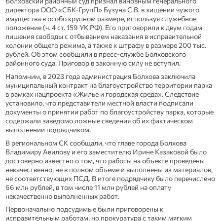
Болховский районный суд признал виновным генерального
директора ООО «СБК-ГрупП» Бузуна С.В. в хищении чужого
имущества в особо крупном размере, используя служебное
положение (ч. 4 ст. 159 УК РФ). Его приговорили к двум годам
лишения свободы с отбыванием наказания в исправительной
колонии общего режима, а также к штрафу в размере 200 тыс.
рублей. Об этом сообщили в пресс-службе Болховского
районного суда. Приговор в законную силу не вступил.
Напомним, в 2023 года администрация Болхова заключила
муниципальный контракт на благоустройство территории парка
в рамках нацпроекта «Жилье и городская среда». Следствие
установило, что представители местной власти подписали
документы о принятии работ по благоустройству парка, которые
содержали заведомо ложные сведения об их фактическом
выполнении подрядчиком.
В региональном СК сообщали, что главе города Болхова
Владимиру Авилову и его заместителю Ирине Казаковой было
достоверно известно о том, что работы на объекте проведены
некачественно, не в полном объеме и выполнены из материалов,
не соответствующих ПСД. В итоге подрядчику было перечислено
66 млн рублей, в том числе 11 млн рублей на оплату
некачественно выполненных работ.
Первоначально подсудимые были приговорены к
исправительным работам, но прокуратура с таким мягким