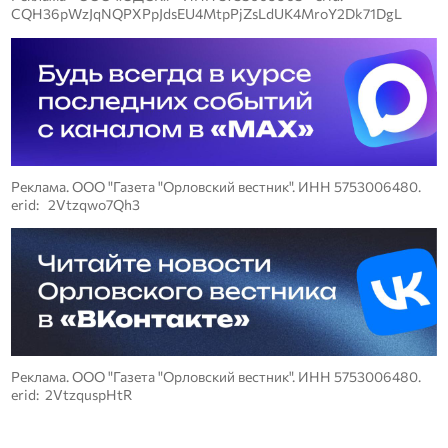
CQH36pWzJqNQPXPpJdsEU4MtpPjZsLdUK4MroY2Dk71DgL
Реклама. ООО "Газета "Орловский вестник". ИНН 5753006480.
erid: 2Vtzqwo7Qh3
Реклама. ООО "Газета "Орловский вестник". ИНН 5753006480.
erid: 2VtzquspHtR