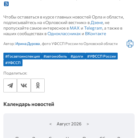
Чтобы оставаться в курсе главных новостей Орла и области,
подписывайтесь на «Орловский вестник» в
Дзене
, не
пропускайте самое интересное в
MAX
и
Telegram
, а также в
наших сообществах в
Одноклассниках
и
ВКонтакте
Автор:
Ирина Дурова
, фото УФССП России по Орловской области
#Госавтоинспекция
#автомобиль
#долги
#УФССП России
#УФССП
Поделиться:
Календарь новостей
<
Август
2026
>