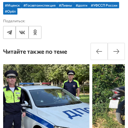
#Мценск
#Госавтоинспекция
#Ливны
#долги
#УФССП России
#Орёл
Поделиться:
Читайте также по теме