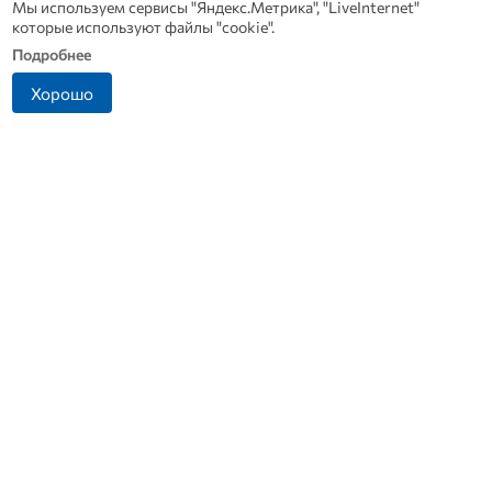
Мы используем сервисы "Яндекс.Метрика", "LiveInternet"
которые используют файлы "cookie".
Подробнее
Хорошо
Житель Ливенского
Прокуратура выяснит
района попался на
причины ДТП в Ливнах, в
попытке дать взятку
котором погиб водитель
инспектору ДПС
скорой