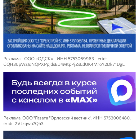
Реклама ООО «ОДСК» ИНН 5753069963 erid:
CQH36pWzJqNQPXPpJdsEU4MtpPjZsLdUK4MroY2Dk71DgL
Реклама. ООО "Газета "Орловский вестник". ИНН 5753006480.
erid: 2Vtzqwo7Qh3