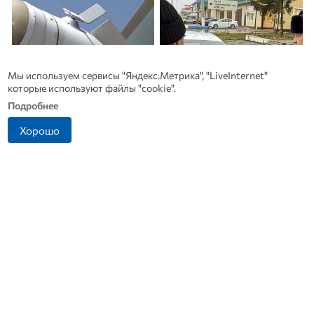
Мы используем сервисы "Яндекс.Метрика", "LiveInternet"
которые используют файлы "cookie".
Подробнее
Хорошо
Что стало причиной
Житель Ливенского
громкого взрыва в
района попался на
з
Москве 7 августа
попытке дать взятку
инспектору ДПС