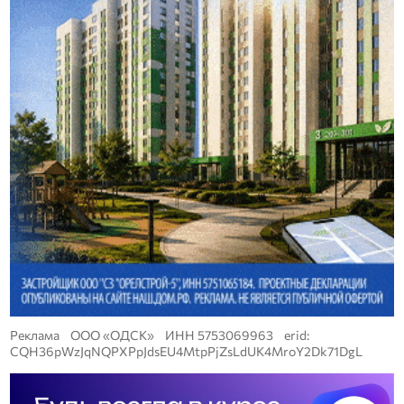
Реклама ООО «ОДСК» ИНН 5753069963 erid:
CQH36pWzJqNQPXPpJdsEU4MtpPjZsLdUK4MroY2Dk71DgL