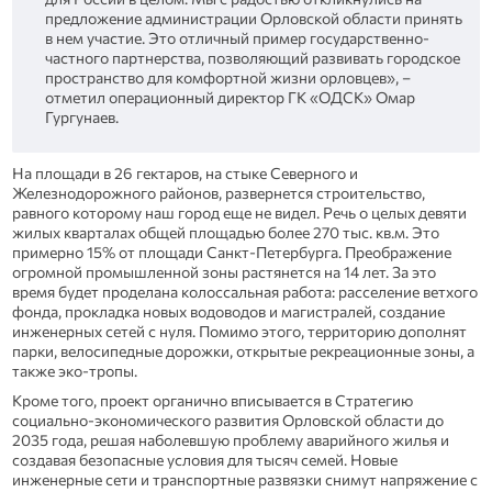
предложение администрации Орловской области принять
в нем участие. Это отличный пример государственно-
частного партнерства, позволяющий развивать городское
пространство для комфортной жизни орловцев», –
отметил операционный директор ГК «ОДСК» Омар
Гургунаев.
На площади в 26 гектаров, на стыке Северного и
Железнодорожного районов, развернется строительство,
равного которому наш город еще не видел. Речь о целых девяти
жилых кварталах общей площадью более 270 тыс. кв.м. Это
примерно 15% от площади Санкт-Петербурга. Преображение
огромной промышленной зоны растянется на 14 лет. За это
время будет проделана колоссальная работа: расселение ветхого
фонда, прокладка новых водоводов и магистралей, создание
инженерных сетей с нуля. Помимо этого, территорию дополнят
парки, велосипедные дорожки, открытые рекреационные зоны, а
также эко-тропы.
Кроме того, проект органично вписывается в Стратегию
социально-экономического развития Орловской области до
2035 года, решая наболевшую проблему аварийного жилья и
создавая безопасные условия для тысяч семей. Новые
инженерные сети и транспортные развязки снимут напряжение с