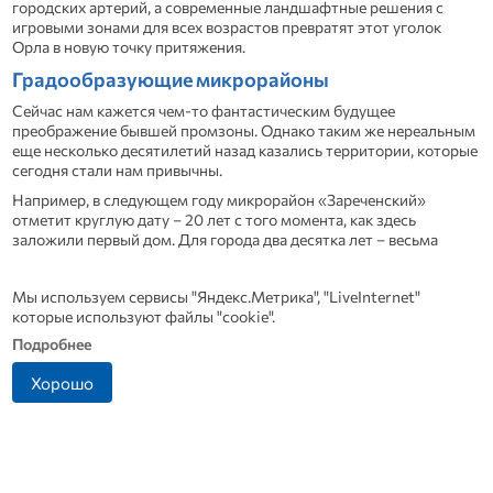
городских артерий, а современные ландшафтные решения с
игровыми зонами для всех возрастов превратят этот уголок
Орла в новую точку притяжения.
Градообразующие микрорайоны
Сейчас нам кажется чем-то фантастическим будущее
преображение бывшей промзоны. Однако таким же нереальным
еще несколько десятилетий назад казались территории, которые
сегодня стали нам привычны.
Например, в следующем году микрорайон «Зареченский»
отметит круглую дату – 20 лет с того момента, как здесь
заложили первый дом. Для города два десятка лет – весьма
небольшой срок, а вот для района, который вырос буквально на
пустом месте, этого времени хватило, чтобы превратиться в одно
Мы используем сервисы "Яндекс.Метрика", "LiveInternet"
из самых густонаселенных и узнаваемых мест Орла. Сегодня
которые используют файлы "cookie".
здесь живут десятки тысяч семей, и цифры ежегодно
продолжают расти.
Подробнее
Однако не все знают, что у этого района была совсем другая
Хорошо
жизнь. На старых градостроительных планах место
обозначалось как «Пробуждение». Так называлась
сельхозартель, а позже колхоз, который появился здесь еще в
послевоенные годы. Поля засевали кукурузой и овсом, разбивали
сады. Тогда никто не мог и предположить, что через полвека на
этих же землях вырастут многоэтажки, а вместо комбайнов по