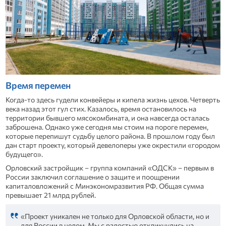
Время перемен
Когда-то здесь гудели конвейеры и кипела жизнь цехов. Четверть
века назад этот гул стих. Казалось, время остановилось на
территории бывшего мясокомбината, и она навсегда осталась
заброшена. Однако уже сегодня мы стоим на пороге перемен,
которые перепишут судьбу целого района. В прошлом году был
дан старт проекту, который девелоперы уже окрестили «городом
будущего».
Орловский застройщик – группа компаний «ОДСК» – первым в
России заключил соглашение о защите и поощрении
капиталовложений с Минэкономразвития РФ. Общая сумма
превышает 21 млрд рублей.
«Проект уникален не только для Орловской области, но и
для России в целом. Мы с радостью откликнулись на