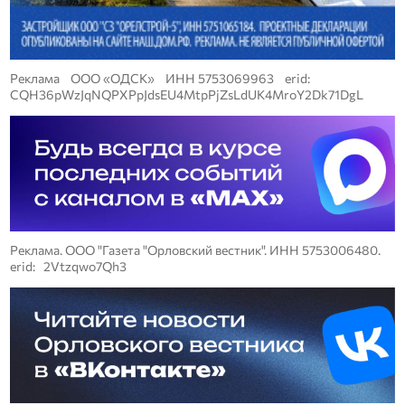
Реклама ООО «ОДСК» ИНН 5753069963 erid:
CQH36pWzJqNQPXPpJdsEU4MtpPjZsLdUK4MroY2Dk71DgL
Реклама. ООО "Газета "Орловский вестник". ИНН 5753006480.
erid: 2Vtzqwo7Qh3