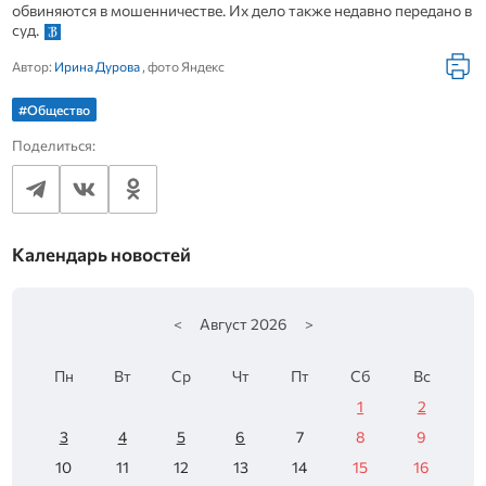
обвиняются в мошенничестве. Их дело также недавно передано в
суд.
Автор:
Ирина Дурова
, фото Яндекс
#Общество
Поделиться:
Календарь новостей
<
Август
2026
>
Пн
Вт
Ср
Чт
Пт
Сб
Вс
1
2
3
4
5
6
7
8
9
10
11
12
13
14
15
16