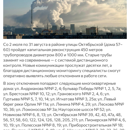
Со 2 июля по 31 августа в районе улицы Октябрьской (дома 57–
60) пройдет капитальная реконструкция 450 метров
трубопроводов диаметром 800 и 1000 мм. Старые трубы
заменят на современные — с системой дистанционного
контроля. Новые коммуникации прослужат десятки лет, а
благодаря дистанционному мониторингу специалисты смогут
оперативно выявлять любые отклонения в работе сети.
В зону отключения попадают следующие многоквартирные
дома: ул. Андрианова №№ 2, 4; бульвар Победы №№ 1, 2, 5, 7а;
ул. Брестская №№ 10, 12; ул. Грановского №№ 2, 4, 6; ул.
Гуртьева №№ 5, 7, 10, 14; ул. Игнатова №№ 3, 25а; ул. Левый
берег реки Орлик № 11а; ул. Ленина №№ 4, 29; ул. Лескова №№
10, 36; ул. Ломоносова № 3а; Наугорское шоссе № 52; ул.
Новикова №№ 6, 8, 13; ул. Октябрьская №№ 39, 42, 43, 47а, 48,
56, 57, 58, 60, 122, 124, 126, 128, 205, 211; ул. Пионерская №№ 4, 6,
10, 19; ул. Полесская №№ 8, 19; ул. Приборостроительная № 18;