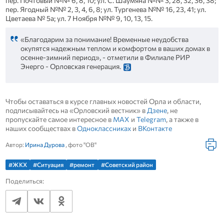
пер. Почтовый №№ 6, 8, 10; ул. С. Шаумяна №№ 3, 28, 32, 36, 38;
пер. Ягодный №№ 2, 3, 4, 6, 8; ул. Тургенева №№ 16, 23, 41; ул.
Цветаева № 5а; ул. 7 Ноября №№ 9, 10, 13, 15.
«Благодарим за понимание! Временные неудобства
окупятся надежным теплом и комфортом в ваших домах в
осенне-зимний период», - отметили в Филиале РИР
Энерго - Орловская генерация.
Чтобы оставаться в курсе главных новостей Орла и области,
подписывайтесь на «Орловский вестник» в
Дзене
, не
пропускайте самое интересное в
MAX
и
Telegram
, а также в
наших сообществах в
Одноклассниках
и
ВКонтакте
Автор:
Ирина Дурова
, фото "ОВ"
#ЖКХ
#Ситуация
#ремонт
#Советский район
Поделиться: