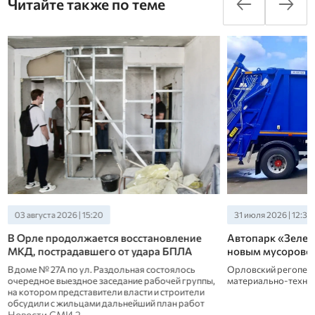
Читайте также по теме
03 августа 2026 | 15:20
31 июля 2026 | 12:30
В Орле продолжается восстановление
Автопарк «Зеле
МКД, пострадавшего от удара БПЛА
новым мусорово
В доме № 27А по ул. Раздольная состоялось
Орловский регопер
очередное выездное заседание рабочей группы,
материально-техни
на котором представители власти и строители
обсудили с жильцами дальнейший план работ
Новости СМИ 2