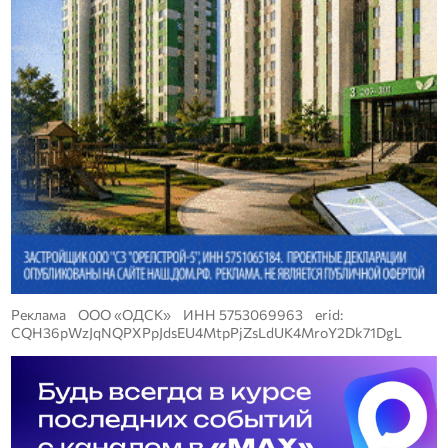
Реклама ООО «ОДСК» ИНН 5753069963 erid:
CQH36pWzJqNQPXPpJdsEU4MtpPjZsLdUK4MroY2Dk71DgL