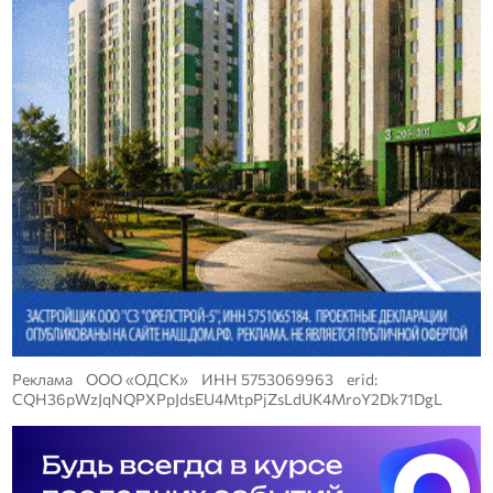
Реклама ООО «ОДСК» ИНН 5753069963 erid:
CQH36pWzJqNQPXPpJdsEU4MtpPjZsLdUK4MroY2Dk71DgL