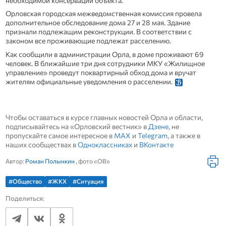
необходимой консервации объекта.
Орловская городская межведомственная комиссия провела
дополнительное обследование дома 27 и 28 мая. Здание
признали подлежащим реконструкции. В соответствии с
законом все проживающие подлежат расселению.
Как сообщили в администрации Орла, в доме проживают 69
человек. В ближайшие три дня сотрудники МКУ «Жилищное
управление» проведут поквартирный обход дома и вручат
жителям официальные уведомления о расселении.
Чтобы оставаться в курсе главных новостей Орла и области,
подписывайтесь на «Орловский вестник» в
Дзене
, не
пропускайте самое интересное в
MAX
и
Telegram
, а также в
наших сообществах в
Одноклассниках
и
ВКонтакте
Автор:
Роман Полынкин
, фото «ОВ»
#Общество
#ЖКХ
#Ситуация
Поделиться: