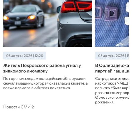
06 августа 2026 | 12:20
05 августа 2026 | 13
Житель Покровского района угнал у
В Орле задержал
знакомого иномарку
партией гашиша
По горячим следам полицейские обнаружили
Сотрудники отдела 
сначала машину, которая оказалась в кювете, а
наркотиков УМВД Ро
позже и самого любителя покататься
попытку сбыта нарко
розыскных меропри
Орловского муницип
рождения.
Новости СМИ 2