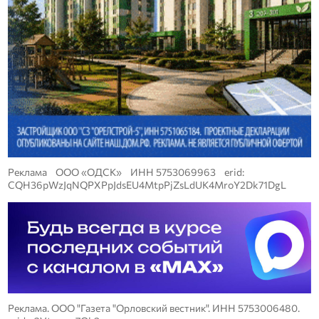
Реклама ООО «ОДСК» ИНН 5753069963 erid:
CQH36pWzJqNQPXPpJdsEU4MtpPjZsLdUK4MroY2Dk71DgL
Реклама. ООО "Газета "Орловский вестник". ИНН 5753006480.