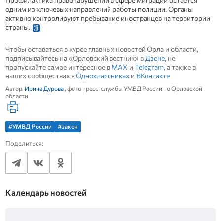
Профилактика правонарушений в сфере миграции остается
одним из ключевых направлений работы полиции. Органы
активно контролируют пребывание иностранцев на территории
страны.
Чтобы оставаться в курсе главных новостей Орла и области,
подписывайтесь на «Орловский вестник» в
Дзене
, не
пропускайте самое интересное в
MAX
и
Telegram
, а также в
наших сообществах в
Одноклассниках
и
ВКонтакте
Автор:
Ирина Дурова
, фото пресс-службы УМВД России по Орловской
области
#УМВД России
#закон
Поделиться:
Календарь новостей