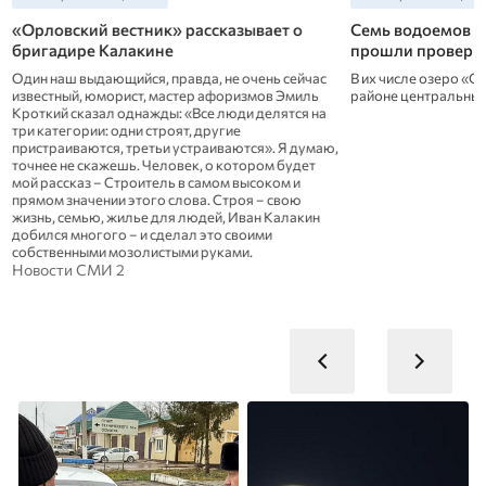
«Орловский вестник» рассказывает о
Семь водоемов О
бригадире Калакине
прошли проверк
Один наш выдающийся, правда, не очень сейчас
В их числе озеро «С
известный, юморист, мастер афоризмов Эмиль
районе центральный
Кроткий сказал однажды: «Все люди делятся на
три категории: одни строят, другие
пристраиваются, третьи устраиваются». Я думаю,
точнее не скажешь. Человек, о котором будет
мой рассказ – Строитель в самом высоком и
прямом значении этого слова. Строя – свою
жизнь, семью, жилье для людей, Иван Калакин
добился многого – и сделал это своими
собственными мозолистыми руками.
Новости СМИ 2