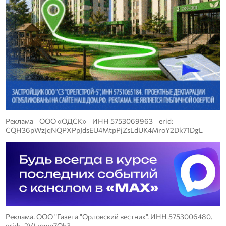
Реклама ООО «ОДСК» ИНН 5753069963 erid:
CQH36pWzJqNQPXPpJdsEU4MtpPjZsLdUK4MroY2Dk71DgL
Реклама. ООО "Газета "Орловский вестник". ИНН 5753006480.
erid: 2Vtzqwo7Qh3