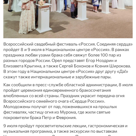
Всероссийский свадебный фестиваль «Россия. Соединяя сердца»
пройдет 8 и 9 июля в Национальном центре «Россия». В рамках
праздника любви узами брака себя свяжут более 100 пар из
разных городов России. Орел представят Егор Ноздрин и
Елизавета Крыгина, а также Сергей Бохонов и Ксения Широкова.
В этом году в Национальном центре «Россия» друг другу «Да!»
скажут также интернациональные и зарубежные пары.
Как сообщили в пресс-службе областной администрации, 8 июля
пройдет церемония единовременного бракосочетания
влюбленных со всей страны. Праздник украсит передача огня
Всероссийского семейного очага «Сердце России».
Молодожены получат от пар, поженившихся на прошлых
фестивалях, частицу огня из Мурома, где жили святые
покровители брака Петр и Феврония.
9 июля пройдут просветительские лекции, гастрономическая и
музыкальная программа, а также экскурсии по выставкам