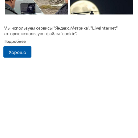
Мы используем сервисы "Яндекс.Метрика", "LiveInternet"
которые используют файлы "cookie".
Подробнее
Хорошо
Житель Ливенского
В Дмитровске принимают
района попался на
заявления от жителей, чье
попытке дать взятку
имущество пострадало от
инспектору ДПС
БПЛА