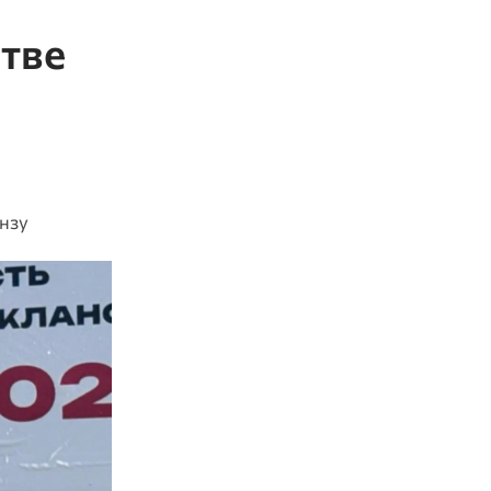
тве
нзу