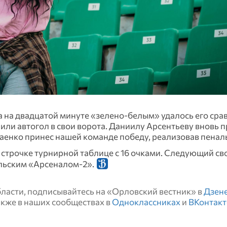
 а на двадцатой минуте «зелено-белым» удалось его срав
или автогол в свои ворота. Даниилу Арсентьеву вновь 
угаенко принес нашей команде победу, реализовав пенал
строчке турнирной таблице с 16 очками. Следующий св
ульским «Арсеналом-2».
области, подписывайтесь на «Орловский вестник» в
Дзен
также в наших сообществах в
Одноклассниках
и
ВКонтакт