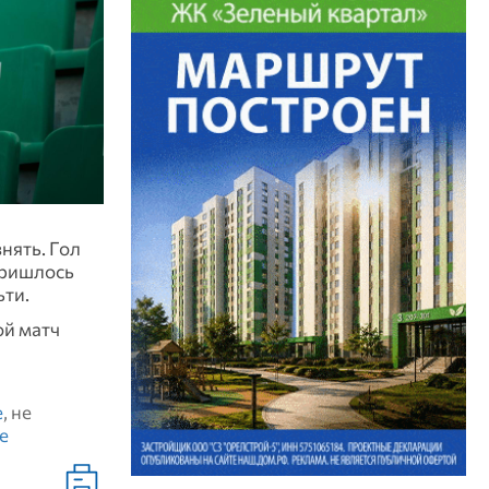
нять. Гол
пришлось
ьти.
ой матч
е
, не
е