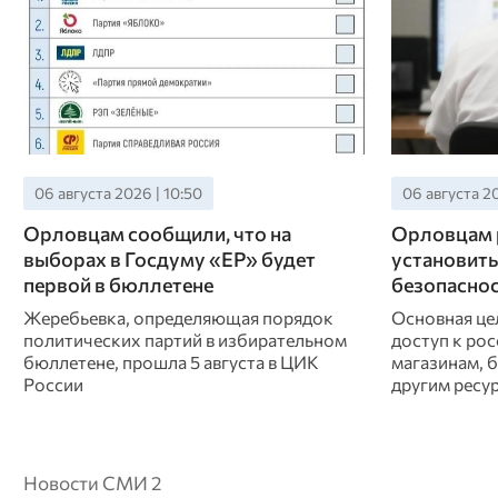
06 августа 2026 | 10:50
06 августа 20
Орловцам сообщили, что на
Орловцам 
выборах в Госдуму «ЕР» будет
установить
первой в бюллетене
безопасно
Жеребьевка, определяющая порядок
Основная це
политических партий в избирательном
доступ к рос
бюллетене, прошла 5 августа в ЦИК
магазинам, 
России
другим ресу
Новости СМИ 2