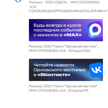
Реклама ООО «ОДСК» ИНН 5753069963
erid:
CQH36pWzJqNQPXPpJdsEU4MtpPjZsLdUK4MroY
Реклама. ООО "Газета "Орловский вестник".
ИНН 5753006480. erid: 2Vtzqwo7Qh3
Реклама. ООО "Газета "Орловский вестник".
ИНН 5753006480. erid: 2VtzquspHtR