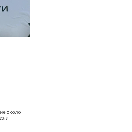
тие около
са и