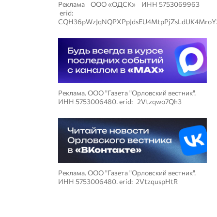
Реклама ООО «ОДСК» ИНН 5753069963
erid:
CQH36pWzJqNQPXPpJdsEU4MtpPjZsLdUK4MroY
Реклама. ООО "Газета "Орловский вестник".
ИНН 5753006480. erid: 2Vtzqwo7Qh3
Реклама. ООО "Газета "Орловский вестник".
ИНН 5753006480. erid: 2VtzquspHtR