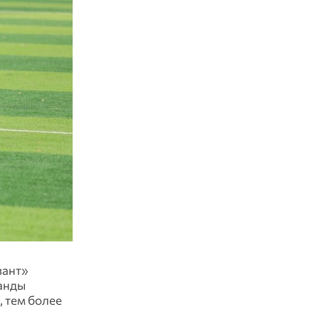
вант»
манды
, тем более