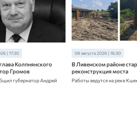
26 | 16:30
09 августа 2026 | 15:30
м районе стартовала
На Орловщине восстано
кция моста
электроснабжение пост
от непогоды
тся на реке Кшень
Накануне грозовой фронт в
аварийные ситуации на элект
муниципальных образовани