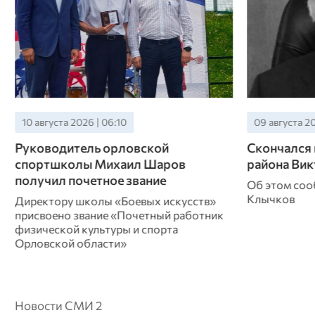
09 августа 2026 | 17:30
09 августа 20
Скончался глава Колпнянского
В Ливенско
района Виктор Громов
реконстру
Об этом сообщил губернатор Андрей
Работы веду
Клычков
Новости СМИ 2