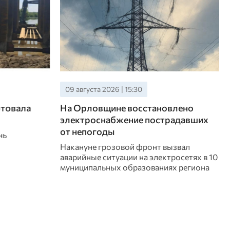
09 августа 2026 | 14:30
влено
В Мценском районе в лесу
радавших
потерялась супружеская пара
Мужчина и женщина заблудились в
районе села Спасское-Лутовиново
ызвал
росетях в 10
ях региона