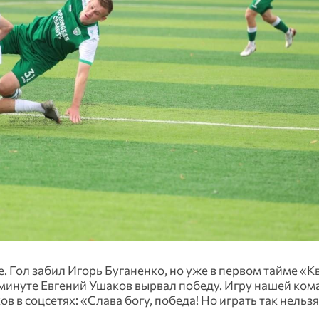
. Гол забил Игорь Буганенко, но уже в первом тайме «К
-й минуте Евгений Ушаков вырвал победу. Игру нашей ко
в соцсетях: «Слава богу, победа! Но играть так нельзя