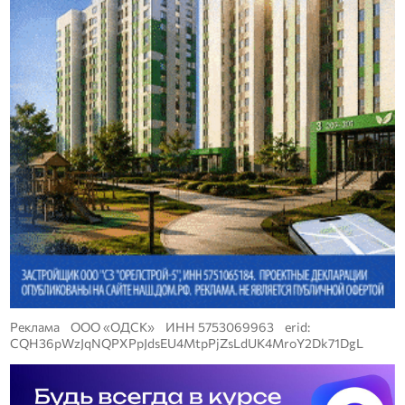
Реклама ООО «ОДСК» ИНН 5753069963 erid:
CQH36pWzJqNQPXPpJdsEU4MtpPjZsLdUK4MroY2Dk71DgL