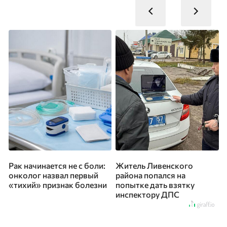
Рак начинается не с боли:
Житель Ливенского
онколог назвал первый
района попался на
з
«тихий» признак болезни
попытке дать взятку
инспектору ДПС