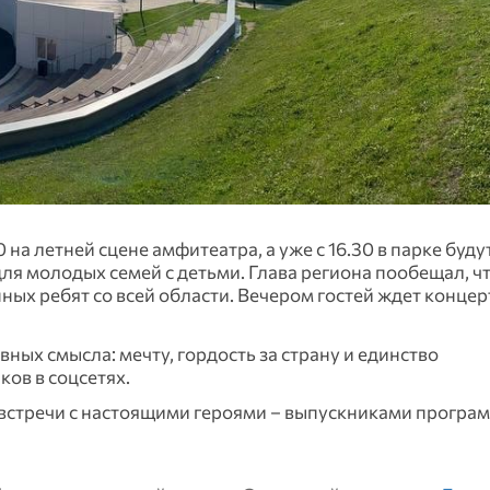
на летней сцене амфитеатра, а уже с 16.30 в парке буду
я молодых семей с детьми. Глава региона пообещал, ч
ных ребят со всей области. Вечером гостей ждет концер
х смысла: мечту, гордость за страну и единство
ов в соцсетях.
я встречи с настоящими героями – выпускниками програ