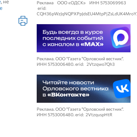
е
, не
Реклама ООО «ОДСК» ИНН 5753069963
е
erid:
CQH36pWzJqNQPXPpJdsEU4MtpPjZsLdUK4MroY
Реклама. ООО "Газета "Орловский вестник".
ИНН 5753006480. erid: 2Vtzqwo7Qh3
Реклама. ООО "Газета "Орловский вестник".
ИНН 5753006480. erid: 2VtzquspHtR