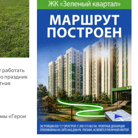
т работать
то праздник
тная
ммы «Герои