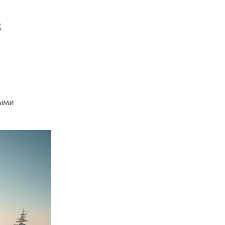
в
ными