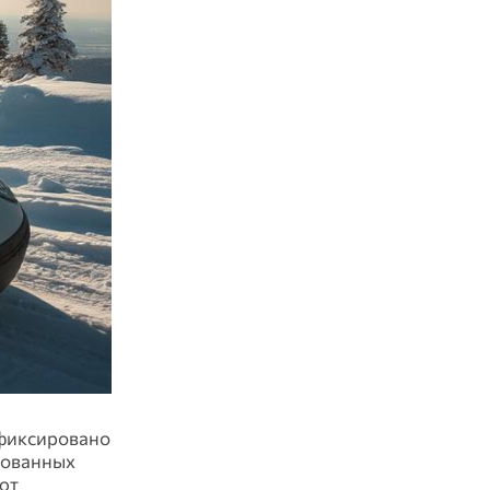
афиксировано
изованных
ют