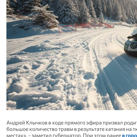
Андрей Клычков в ходе прямого эфира призвал родит
большое количество травм в результате катания на 
местах», - заметил губернатор. При этом ранее
в гор