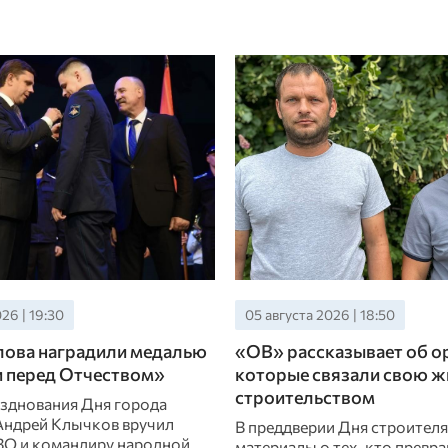
05 августа 2026 | 20:10
05 авг
тель
Орловским работникам задолжали
Денис
более 10 млн рублей
«За з
Задолженность погасили только после
В рамк
вмешательства прокуратуры
губерн
ый
участн