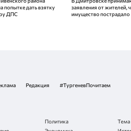
ивенского района
В Дмитровске принима
на попытке дать взятку
заявления от жителей, 
ору ДПС
имущество пострадало
еклама
Редакция
#ТургеневПочитаем
Политика
Тема
вия
Экономика
Исто