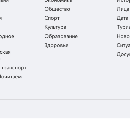
Общество
Лица
я
Спорт
Дата
Культура
Тури
одное
Образование
Ново
Здоровье
Ситу
ская
Досу
я
 транспорт
Почитаем
альности
отношении