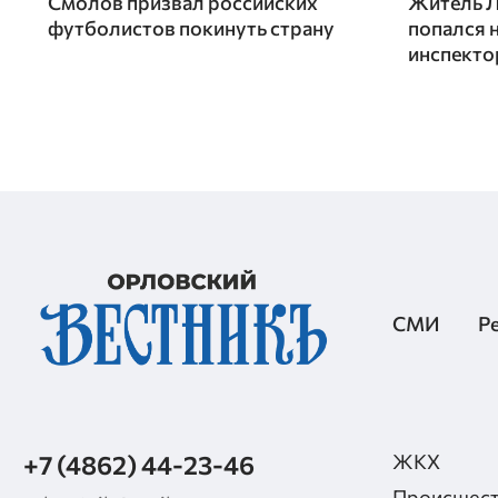
Смолов призвал российских
Житель Л
футболистов покинуть страну
попался 
инспект
СМИ
Р
+7 (4862) 44-23-46
ЖКХ
Происшест