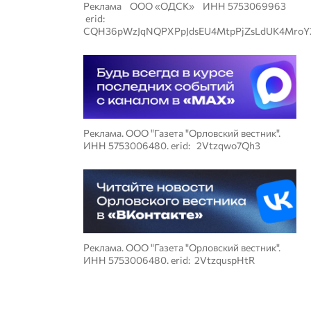
Реклама ООО «ОДСК» ИНН 5753069963
erid:
CQH36pWzJqNQPXPpJdsEU4MtpPjZsLdUK4MroY
Реклама. ООО "Газета "Орловский вестник".
ИНН 5753006480. erid: 2Vtzqwo7Qh3
Реклама. ООО "Газета "Орловский вестник".
ИНН 5753006480. erid: 2VtzquspHtR