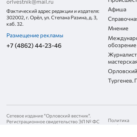
orlvestnik@mail.ru
Афиша
Фактический адрес редакции и издателя:
302002, г. Орёл, ул. Степана Разина, д. 3,
Справочна
каб. 32.
Мнение
Размещение рекламы
Междунар
+7 (4862) 44-23-46
обозрение
Журналист
мастерска
Орловский
Тургенев. 
Сетевое издание "Орловский вестник".
Политика
Регистрационное свидетельство ЭЛ № ФС
конфиденци
77-90424, выдано Федеральной службой
по надзору за соблюдением
Политика в 