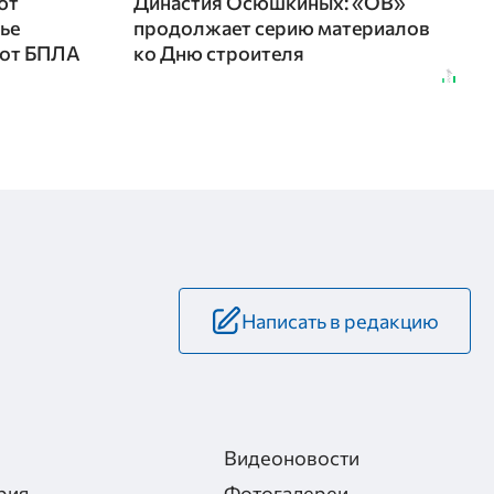
ют
Династия Осюшкиных: «ОВ»
чье
продолжает серию материалов
 от БПЛА
ко Дню строителя
Написать в редакцию
Видеоновости
рия
Фотогалереи