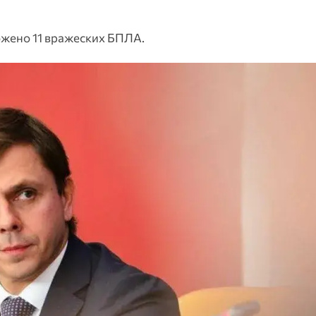
жено 11 вражеских БПЛА.