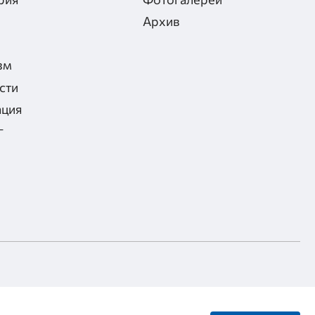
Архив
зм
сти
ация
г
Разработка сайта
Инфо-сити