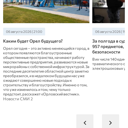
06 августа 2026 | 19:40
06 августа 2026 | 17:
За полгода в судах Орловщины изъято
В доме на Раздо
957 предметов, угрожающих
восстановительн
в
безопасности
попадания БПЛА
В их числе 140 единиц газового и
Сегодня на доме ус
травматического оружия, а также 29
фасадный подъемни
а
электрошоковых устройств.
ускорить проведение
Новости СМИ 2