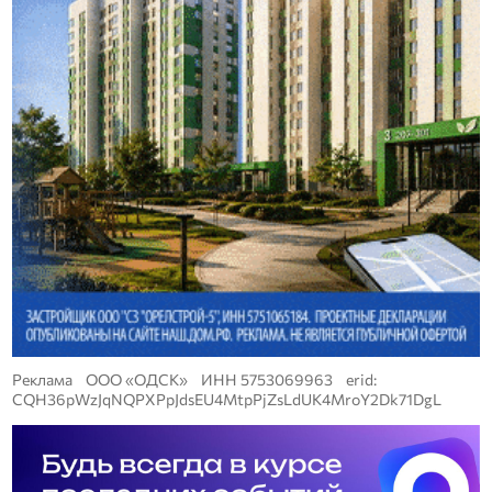
Реклама ООО «ОДСК» ИНН 5753069963 erid:
CQH36pWzJqNQPXPpJdsEU4MtpPjZsLdUK4MroY2Dk71DgL