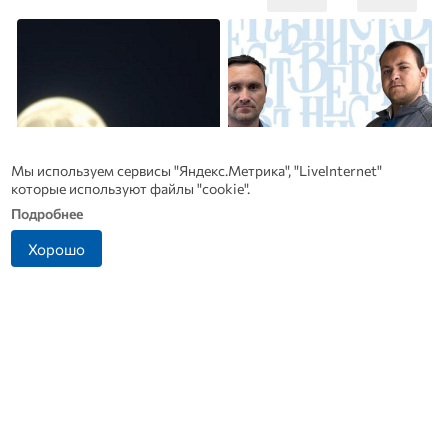
Мы используем сервисы "Яндекс.Метрика", "LiveInternet"
которые используют файлы "cookie".
Подробнее
Хорошо
В Дмитровске принимают
Династия Осюшкиных:
заявления от жителей, чье
«ОВ» продолжает серию
имущество пострадало от
материалов ко Дню
БПЛА
строителя