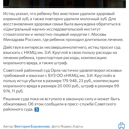
Истец указал, что ребенку без анестезии удалили здоровый
коренной зуб, а также повторно удалили молочный зуб. Для
восстановления здоровья семья была вынуждена обратиться в
«Центральный научно-исследовательский институт
стоматологии и челюстно-лицевой хирургии г. Москвы
Минздрава России», где ребенок проходил длительное лечение.
Действуя в интересах несовершеннолетнего, истец просил суд
взыскать с НКМЦ им. З.И. Круглой в свою пользу расходы на
лечение ребенка, транспортные расходы, компенсацию
морального вреда, а также штраф.
Советский районный суд Орла частично удовлетворил исковых
требований и взыскал с БУЗ ОО «НКМЦ им. З.И. Круглой» в
пользу истца убытки в размере ‭179 948, 23 руб., компенсацию
морального вреда в размере 20 000 руб., штраф в размере 99
974, 11 руб.
Решение суда пока не вступило в законную силу и может быть
обжаловано. Об этом сообщили в пресс-службе Советского
районного суда.
Автор:
Виктория Борзенкова
, фото Яндекс.Карты