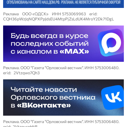
Реклама ООО «ОДСК» ИНН 5753069963 erid:
CQH36pWzJqNQPXPpJdsEU4MtpPjZsLdUK4MroY2Dk71DgL
Реклама. ООО "Газета "Орловский вестник". ИНН 5753006480.
erid: 2Vtzqwo7Qh3
Реклама. ООО "Газета "Орловский вестник". ИНН 5753006480.
erid: 2VtzquspHtR