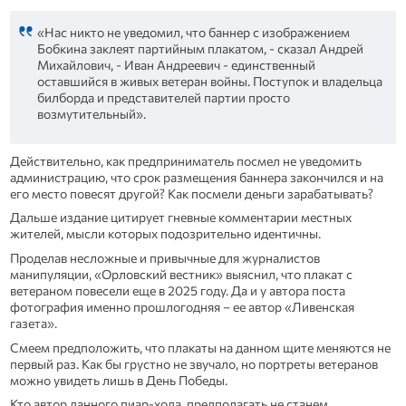
«Нас никто не уведомил, что баннер с изображением
Бобкина заклеят партийным плакатом, - сказал Андрей
Михайлович, - Иван Андреевич - единственный
оставшийся в живых ветеран войны. Поступок и владельца
билборда и представителей партии просто
возмутительный».
Действительно, как предприниматель посмел не уведомить
администрацию, что срок размещения баннера закончился и на
его место повесят другой? Как посмели деньги зарабатывать?
Дальше издание цитирует гневные комментарии местных
жителей, мысли которых подозрительно идентичны.
Проделав несложные и привычные для журналистов
манипуляции, «Орловский вестник» выяснил, что плакат с
ветераном повесели еще в 2025 году. Да и у автора поста
фотография именно прошлогодняя – ее автор «Ливенская
газета».
Смеем предположить, что плакаты на данном щите меняются не
первый раз. Как бы грустно не звучало, но портреты ветеранов
можно увидеть лишь в День Победы.
Кто автор данного пиар-хода, предполагать не станем.