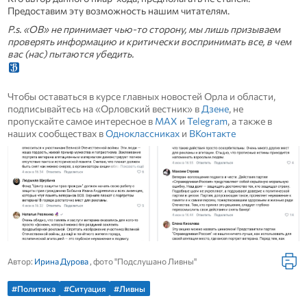
Предоставим эту возможность нашим читателям.
P.s. «ОВ» не принимает чью-то сторону, мы лишь призываем
проверять информацию и критически воспринимать все, в чем
вас (нас) пытаются убедить.
Чтобы оставаться в курсе главных новостей Орла и области,
подписывайтесь на «Орловский вестник» в
Дзене
, не
пропускайте самое интересное в
MAX
и
Telegram
, а также в
наших сообществах в
Одноклассниках
и
ВКонтакте
Автор:
Ирина Дурова
, фото "Подслушано Ливны"
#Политика
#Ситуация
#Ливны