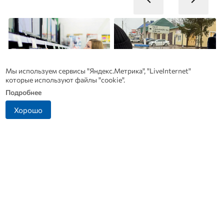
Мы используем сервисы "Яндекс.Метрика", "LiveInternet"
которые используют файлы "cookie".
Подробнее
Хорошо
Почему вы не сможете
Житель Ливенского
вернуть в магазин
района попался на
з
купленный телевизор
попытке дать взятку
инспектору ДПС