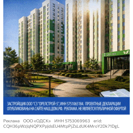
Реклама ООО «ОДСК» ИНН 5753069963 erid:
CQH36pWzJqNQPXPpJdsEU4MtpPjZsLdUK4MroY2Dk71DgL