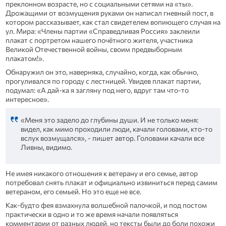
преклонном возрасте, но с социальными сетями на «ты».
Дрожащими от возмущения руками он написал гневный пост, в
котором рассказывает, как стал свидетелем вопиющего случая на
ул. Мира: «Члены партии «Справедливая Россия» заклеили
плакат с портретом нашего почётного жителя, участника
Великой Отечественной войны, своим предвыборным
плакатом!».
Обнаружил он это, наверняка, случайно, когда, как обычно,
прогуливался по городу с лестницей. Увидев плакат партии,
подумал: «А дай-ка я загляну под него, вдруг там что-то
интересное».
«Меня это задело до глубины души. И не только меня:
видел, как мимо проходили люди, качали головами, кто‑то
вслух возмущался», - пишет автор. Головами качали все
Ливны, видимо.
Не имея никакого отношения к ветерану и его семье, автор
потребовал снять плакат и официально извиниться перед самим
ветераном, его семьей. Но это еще не все.
Как-будто фея взмахнула волшебной палочкой, и под постом
практически в одно и то же время начали появляться
комментарии от разных людей, но тексты были до боли похожи