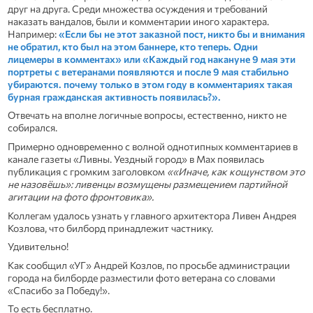
друг на друга. Среди множества осуждения и требований
наказать вандалов, были и комментарии иного характера.
Например:
«Если бы не этот заказной пост, никто бы и внимания
не обратил, кто был на этом баннере, кто теперь. Одни
лицемеры в комментах» или «Каждый год накануне 9 мая эти
портреты с ветеранами появляются и после 9 мая стабильно
убираются. почему только в этом году в комментариях такая
бурная гражданская активность появилась?».
Отвечать на вполне логичные вопросы, естественно, никто не
собирался.
Примерно одновременно с волной однотипных комментариев в
канале газеты «Ливны. Уездный город» в Мах появилась
публикация с громким заголовком
««Иначе, как кощунством это
не назовёшь»: ливенцы возмущены размещением партийной
агитации на фото фронтовика».
Коллегам удалось узнать у главного архитектора Ливен Андрея
Козлова, что билборд принадлежит частнику.
Удивительно!
Как сообщил «УГ» Андрей Козлов, по просьбе администрации
города на билборде разместили фото ветерана со словами
«Спасибо за Победу!».
То есть бесплатно.