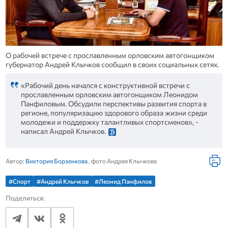
О рабочей встрече с прославленным орловским автогонщиком
губернатор Андрей Клычков сообщил в своих социальных сетях.
«Рабочий день начался с конструктивной встречи с
прославленным орловским автогонщиком Леонидом
Панфиловым. Обсудили перспективы развития спорта в
регионе, популяризацию здорового образа жизни среди
молодежи и поддержку талантливых спортсменов», -
написал Андрей Клычков.
Автор:
Виктория Борзенкова
, фото Андрея Клычкова
#Спорт
#Андрей Клычков
#Леонид Панфилов
Поделиться: