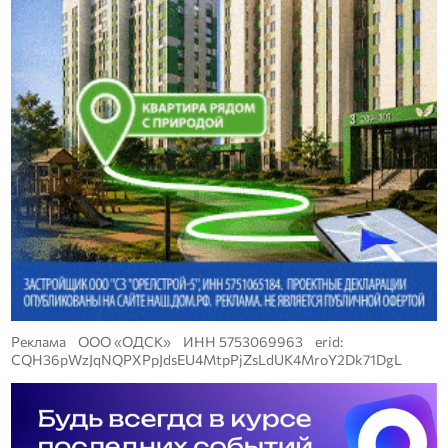
Реклама ООО «ОДСК» ИНН 5753069963 erid:
CQH36pWzJqNQPXPpJdsEU4MtpPjZsLdUK4MroY2Dk71DgL