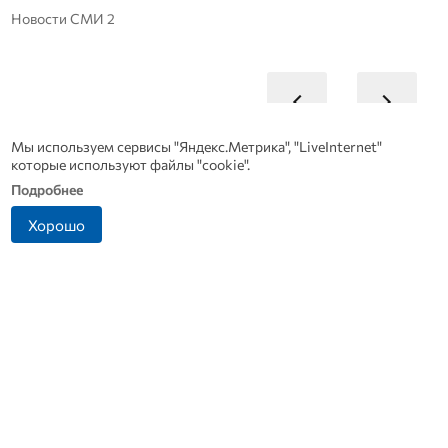
Новости СМИ 2
Мы используем сервисы "Яндекс.Метрика", "LiveInternet"
которые используют файлы "cookie".
Подробнее
Хорошо
Врач дала 5 советов,
В Дмитровске принимают
чтобы защититься от
заявления от жителей, чье
инфаркта и инсульта
имущество пострадало от