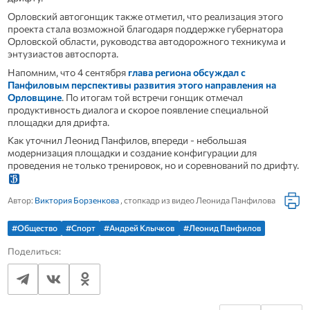
Орловский автогонщик также отметил, что реализация этого
проекта стала возможной благодаря поддержке губернатора
Орловской области, руководства автодорожного техникума и
энтузиастов автоспорта.
Напомним, что 4 сентября
глава региона обсуждал с
Панфиловым перспективы развития этого направления на
Орловщине
. По итогам той встречи гонщик отмечал
продуктивность диалога и скорое появление специальной
площадки для дрифта.
Как уточнил Леонид Панфилов, впереди - небольшая
модернизация площадки и создание конфигурации для
проведения не только тренировок, но и соревнований по дрифту.
Автор:
Виктория Борзенкова
, стопкадр из видео Леонида Панфилова
#Общество
#Спорт
#Андрей Клычков
#Леонид Панфилов
Поделиться: