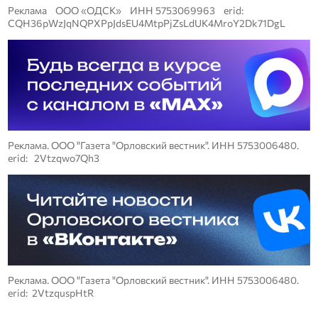
Реклама ООО «ОДСК» ИНН 5753069963 erid:
CQH36pWzJqNQPXPpJdsEU4MtpPjZsLdUK4MroY2Dk71DgL
Реклама. ООО "Газета "Орловский вестник". ИНН 5753006480.
erid: 2Vtzqwo7Qh3
Реклама. ООО "Газета "Орловский вестник". ИНН 5753006480.
erid: 2VtzquspHtR