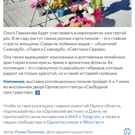
Ольга Германова будет участвовать в мероприятии уже третий
раз. В ее саду растут самые разные сорта пионов — это главная
страсть женщины. Среди ее любимых видов — «Анатолий
Скакодуб», «Лариса Скакодуб», «Светлана Седова».
Она также выращивает изысканные и долговечные лилейники,
аристократичные ирисы, яркие и ароматные флоксы. Ее
коллекция – это совокупность редчайших гибридов, которые
радуют не только красотой, но и своей историей селекции.
Напомним
, выставка коллекционных пионов пройдет 6 и 7 июня
во внутреннем дворе Орловского театра «Свободное
пространство».
Чтобы оставаться в курсе главных новостей Орла и области,
подписывайтесь на «Орловский вестник» в
Дзене
, не
пропускайте самое интересное в
MAX
и
Telegram
, а также в
наших сообществах в
Одноклассниках
и
ВКонтакте
Автор:
Роман Полынкин
, фото администрации Орла