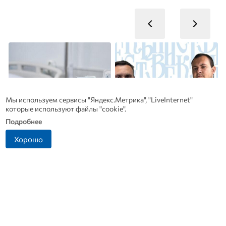
Мы используем сервисы "Яндекс.Метрика", "LiveInternet"
которые используют файлы "cookie".
Подробнее
Хорошо
Рак начинается не с боли:
Династия Осюшкиных:
онколог назвал первый
«ОВ» продолжает серию
«тихий» признак болезни
материалов ко Дню
строителя