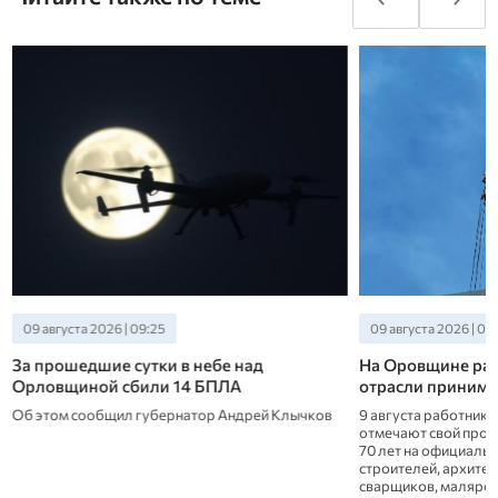
09 августа 2026 | 09:25
09 августа 2026 | 08
За прошедшие сутки в небе над
На Оровщине раб
Орловщиной сбили 14 БПЛА
отрасли принима
Об этом сообщил губернатор Андрей Клычков
9 августа работники
отмечают свой проф
70 лет на официаль
строителей, архите
сварщиков, маляров 