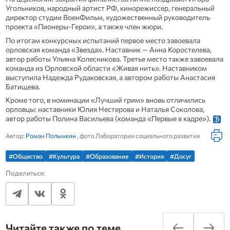
Угольников, народный артист РФ, кинорежиссер, генеральный
директор студии ВоенФильм, художественный руководитель
проекта «Пионеры-Герои», а также член жюри.
По итогам конкурсных испытаний первое место завоевала
орловская команда «Звезда». Наставник — Анна Коростелева,
автор работы Ульяна Колесникова. Третье место также завоевала
команда из Орловской области «Живая нить». Наставником
выступила Надежда Рудаковская, а автором работы Анастасия
Батищева.
Кроме того, в номинации «Лучший грим» вновь отличились
орловцы: наставники Юлия Нестерова и Наталья Соколова,
автор работы Полина Васильева (команда «Первые в кадре»).
Автор:
Роман Полынкин
, фото Лаборатории социального развития
#Общество
#Культура
#Образование
#История
#Досуг
Поделиться:
Читайте также по теме