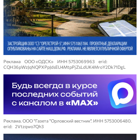
Реклама ООО «ОДСК» ИНН 5753069963 erid:
CQH36pWzJqNQPXPpJdsEU4MtpPjZsLdUK4MroY2Dk71DgL
Реклама. ООО "Газета "Орловский вестник". ИНН 5753006480.
erid: 2Vtzqwo7Qh3