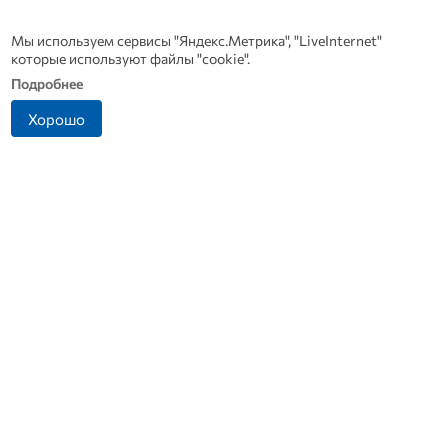
созданию материаль
будущего. Именно им
обязаны тем, что из
Мы используем сервисы "Яндекс.Метрика", "LiveInternet"
рождаются стены, к
которые используют файлы "cookie".
Подробнее
Новости СМИ 2
Хорошо