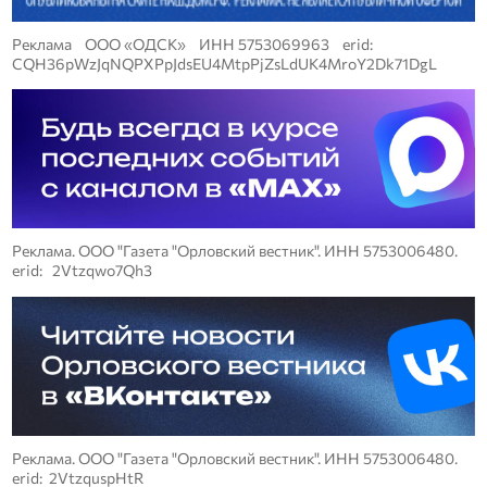
Реклама ООО «ОДСК» ИНН 5753069963 erid:
CQH36pWzJqNQPXPpJdsEU4MtpPjZsLdUK4MroY2Dk71DgL
Реклама. ООО "Газета "Орловский вестник". ИНН 5753006480.
erid: 2Vtzqwo7Qh3
Реклама. ООО "Газета "Орловский вестник". ИНН 5753006480.
erid: 2VtzquspHtR