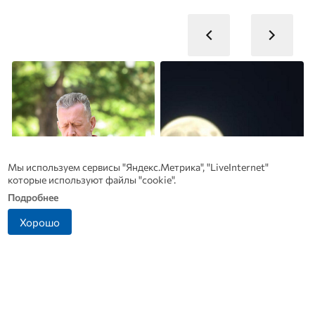
Мы используем сервисы "Яндекс.Метрика", "LiveInternet"
которые используют файлы "cookie".
Подробнее
Хорошо
Врач дала 5 советов,
В Дмитровске принимают
чтобы защититься от
заявления от жителей, чье
инфаркта и инсульта
имущество пострадало от
летом
БПЛА