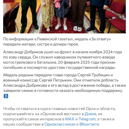
По информации «Ливенской газеты», медаль «За отвагу»
передали матери, сестре и дочери героя.
Александр Добриков ушел на фронт в начале ноября 2024 года
по зову сердца. Он служил наводчиком пулеметного взвода
мотострелкового батальона. 20 февраля 2025 года признан
погибшим и посмертно удостоен государственной награды.
Медаль родным передали глава города Сергей Трубицин и
военный комиссар Сергей Петрыкин. Они отметили доблесть
Александра Добрикова и его вклад в достижение победы, а также
заверили семью в готовности оказать необходимую поддержку.
Чтобы оставаться в курсе главных новостей Орла и области,
подписывайтесь на «Орловский вестник» в
Дзене
, не
пропускайте самое интересное в
MAX
и
Telegram
, а также в
наших сообществах в
Одноклассниках
и
ВКонтакте