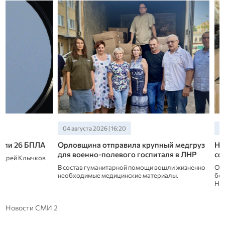
04 августа 2026 | 16:20
04 августа 2026 | 06
Орловщина отправила крупный медгруз
На позициях 153-
для военно-полевого госпиталя в ЛНР
сформировалась
В состав гуманитарной помощи вошли жизненно
О том, как коты из 
необходимые медицинские материалы.
боевыми товарищами
Народного фронта 
Новости СМИ 2