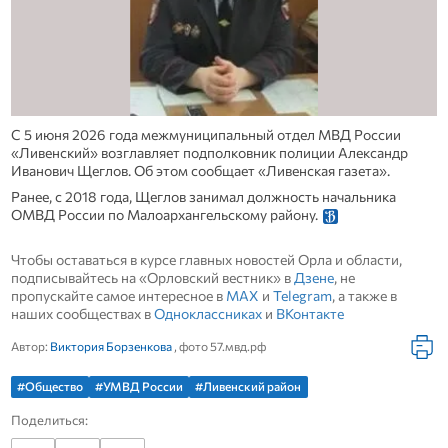
С 5 июня 2026 года межмуниципальный отдел МВД России
«Ливенский» возглавляет подполковник полиции Александр
Иванович Щеглов. Об этом сообщает «Ливенская газета».
Ранее, с 2018 года, Щеглов занимал должность начальника
ОМВД России по Малоархангельскому району.
Чтобы оставаться в курсе главных новостей Орла и области,
подписывайтесь на «Орловский вестник» в
Дзене
, не
пропускайте самое интересное в
MAX
и
Telegram
, а также в
наших сообществах в
Одноклассниках
и
ВКонтакте
Автор:
Виктория Борзенкова
, фото 57.мвд.рф
#Общество
#УМВД России
#Ливенский район
Поделиться: