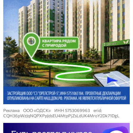
Реклама ООО «ОДСК» ИНН 5753069963 erid:
CQH36pWzJqNQPXPpJdsEU4MtpPjZsLdUK4MroY2Dk71DgL