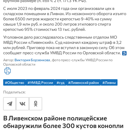
крупном размере (п. «б» ч. 2 ст. 171.3 УК РФ).
С июля 2023 по февраль 2024 года они организовали цех в
складском помещении в Ливнах. Из незаконного оборота изъято
более 6500 литров жидкости крепостью 9-40% на сумму
свыше 1,9 млн руб. и около 200 литров этилового спирта
крепостью 95% стоимостью 13 тыс. рублей.
Уголовное дело расследовалось следственным отделом МО
МВД России «Ливенский». Суд назначил каждому штраф в 3,2
млн рублей. Приговор пока не вступил в законную силу. Об этом
сообщает пресс-служба УМВД России по Орловской области.
Автор:
Виктория Борзенкова
, фото пресс-службы УМВД России по
Орловской области
#Общество
#УМВД России
#суд
#Ливенский район
#Ливны
Поделиться:
В Ливенском районе полицейские
обнаружили более 300 кустов конопли