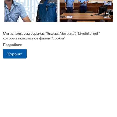
Мы используем сервисы "Яндекс.Метрика", "LiveInternet"
которые используют файлы "cookie".
Династия Осюшкиных:
Антон Сиротинин
Ф
Подробнее
«ОВ» продолжает серию
назначен прокурором
материалов ко Дню
Советского района Орла
б
Хорошо
строителя