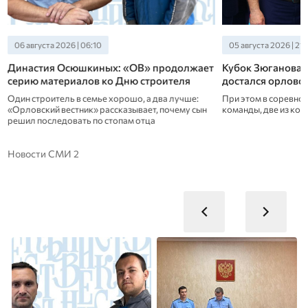
06 августа 2026 | 06:10
05 августа 2026 | 21:
Династия Осюшкиных: «ОВ» продолжает
Кубок Зюганова 
серию материалов ко Дню строителя
достался орловс
Один строитель в семье хорошо, а два лучше:
При этом в соревнов
«Орловский вестник» рассказывает, почему сын
команды, две из ко
решил последовать по стопам отца
Новости СМИ 2