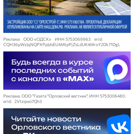
Реклама ООО «ОДСК» ИНН 5753069963 erid:
CQH36pWzJqNQPXPpJdsEU4MtpPjZsLdUK4MroY2Dk71DgL
Реклама. ООО "Газета "Орловский вестник". ИНН 5753006480.
erid: 2Vtzqwo7Qh3