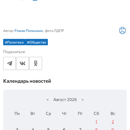
Автор:
Роман Полынкин
, фото ЛДПР
#Политика
#Общество
Поделиться:
Календарь новостей
<
Август
2026
>
Пн
Вт
Ср
Чт
Пт
Сб
Вс
1
2
3
4
5
6
7
8
9