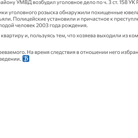
йону УМВД возбудил уголовное дело по ч. 3 ст. 158 УК 
ники уголовного розыска обнаружили похищенные юве
ъяли. Полицейские установили и причастное к преступл
лодой человек 2003 года рождения.
вартиру и, пользуясь тем, что хозяева выходили из ко
еваемого. На время следствия в отношении него избра
ведении.