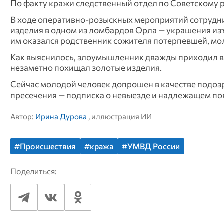
По факту кражи следственный отдел по Советскому ра
В ходе оперативно‑розыскных мероприятий сотруд
изделия в одном из ломбардов Орла — украшения из
им оказался родственник сожителя потерпевшей, мо
Как выяснилось, злоумышленник дважды приходил в к
незаметно похищал золотые изделия.
Сейчас молодой человек допрошен в качестве подозр
пресечения — подписка о невыезде и надлежащем по
Автор:
Ирина Дурова
, иллюстрация ИИ
#Происшествия
#кража
#УМВД России
Поделиться: