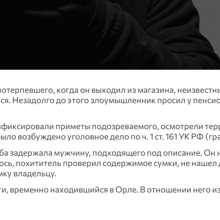
отерпевшего, когда он выходил из магазина, неизвестн
ся. Незадолго до этого злоумышленник просил у пенси
афиксировали приметы подозреваемого, осмотрели тер
о возбуждено уголовное дело по ч. 1 ст. 161 УК РФ (гр
ба задержала мужчину, подходящего под описание. Он н
ось, похититель проверил содержимое сумки, не нашел 
мку владельцу.
, временно находившийся в Орле. В отношении него и