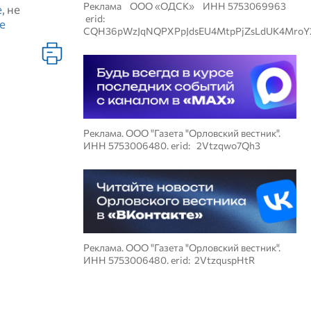
Реклама ООО «ОДСК» ИНН 5753069963
е
, не
erid:
е
CQH36pWzJqNQPXPpJdsEU4MtpPjZsLdUK4MroY
Реклама. ООО "Газета "Орловский вестник".
ИНН 5753006480. erid: 2Vtzqwo7Qh3
Реклама. ООО "Газета "Орловский вестник".
ИНН 5753006480. erid: 2VtzquspHtR