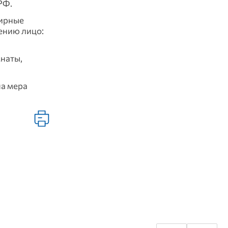
РФ.
лирные
ению лицо:
мнаты,
на мера