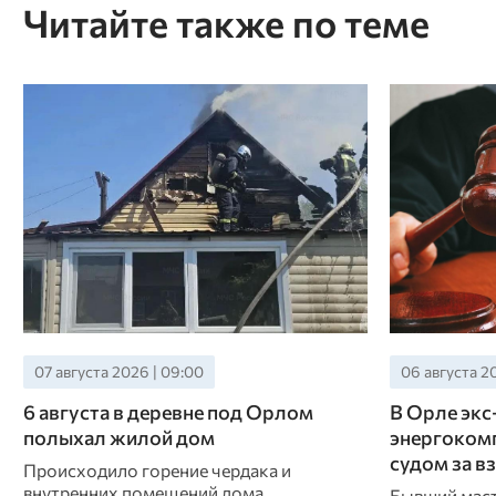
Читайте также по теме
07 августа 2026 | 09:00
06 августа 20
6 августа в деревне под Орлом
В Орле экс
полыхал жилой дом
энергокомп
судом за в
Происходило горение чердака и
внутренних помещений дома.
Бывший маст