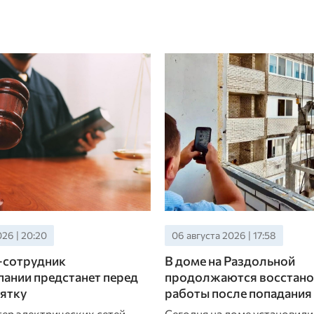
26 | 20:20
06 августа 2026 | 17:58
-сотрудник
В доме на Раздольной
ании предстанет перед
продолжаются восстано
зятку
работы после попадани
ер электрических сетей
Сегодня на доме установили