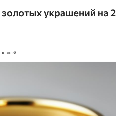
 золотых украшений на 
рпевшей