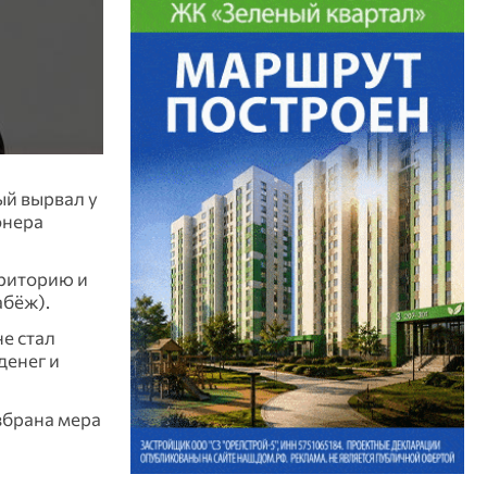
ый вырвал у
онера
риторию и
абёж).
е стал
денег и
збрана мера