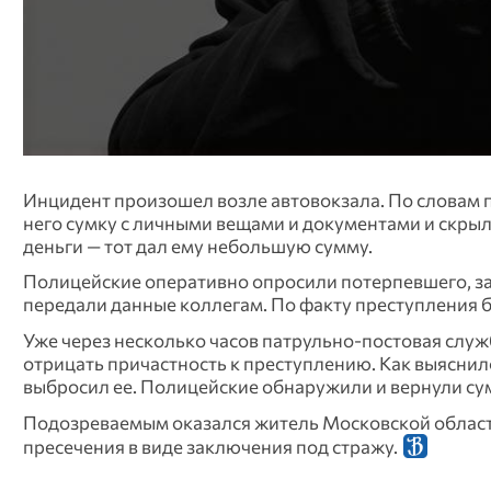
Инцидент произошел возле автовокзала. По словам п
него сумку с личными вещами и документами и скрыл
деньги — тот дал ему небольшую сумму.
Полицейские оперативно опросили потерпевшего, з
передали данные коллегам. По факту преступления был
Уже через несколько часов патрульно‑постовая служ
отрицать причастность к преступлению. Как выяснил
выбросил ее. Полицейские обнаружили и вернули су
Подозреваемым оказался житель Московской области
пресечения в виде заключения под стражу.