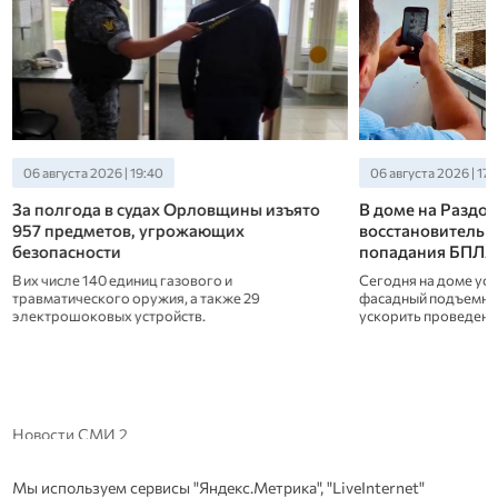
06 августа 2026 | 19:40
06 августа 2026 | 17:
За полгода в судах Орловщины изъято
В доме на Раздо
957 предметов, угрожающих
восстановительн
в
безопасности
попадания БПЛА
В их числе 140 единиц газового и
Сегодня на доме ус
травматического оружия, а также 29
фасадный подъемни
а
электрошоковых устройств.
ускорить проведение
Новости СМИ 2
Мы используем сервисы "Яндекс.Метрика", "LiveInternet"