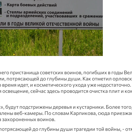
него пристанища советских воинов, погибших в годы Ве
ии, потрясающей до глубины души. Как отметил орловск
о время идет, и косметического ухода уже недостаточно.
 освещение, сейчас здесь проводится очистка плит и к
, будут подстрижены деревья и кустарники. Более того,
овлены веб-камеры. По словам Карпикова, сюда приезжа
в захороненных воинов.
 потрясающей до глубины души трагедии той войны, - о