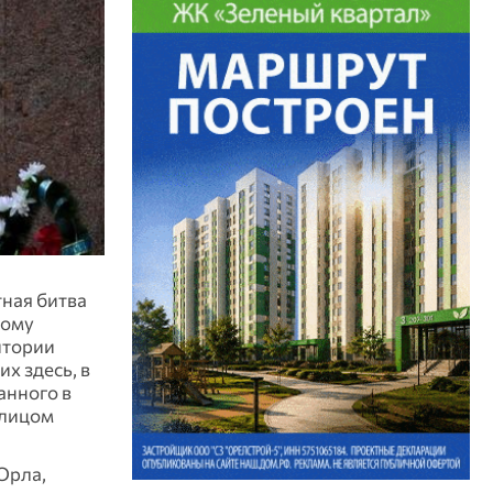
тная битва
дому
итории
х здесь, в
анного в
 лицом
Орла,