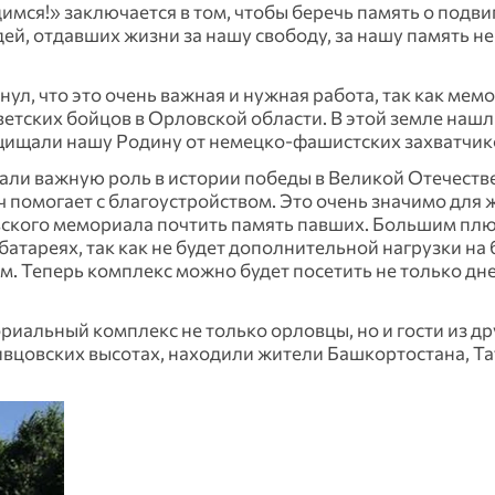
мся!» заключается в том, чтобы беречь память о подви
юдей, отдавших жизни за нашу свободу, за нашу память н
ул, что это очень важная и нужная работа, так как ме
етских бойцов в Орловской области. В этой земле наш
щищали нашу Родину от немецко-фашистских захватчик
рали важную роль в истории победы в Великой Отечеств
 помогает с благоустройством. Это очень значимо для 
овского мемориала почтить память павших. Большим пл
батареях, так как не будет дополнительной нагрузки на
. Теперь комплекс можно будет посетить не только днем
иальный комплекс не только орловцы, но и гости из др
ривцовских высотах, находили жители Башкортостана, Та