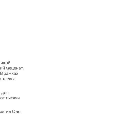
ликой
ий меценат,
 В рамках
омплекса
 для
ют тысячи
тметил Олег