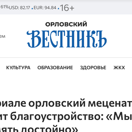
16+
. 61%
USD: 82.17
EUR: 94.84
▲
▲
ем
КУЛЬТУРА
ОБРАЗОВАНИЕ
ЗДОРОВЬЕ
ЖКХ
иале орловский мецена
ит благоустройство: «М
мять достойно»