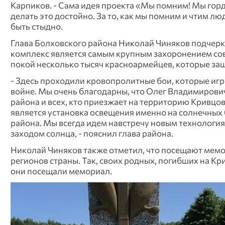
Карпиков. - Сама идея проекта «Мы помним! Мы горди
делать это достойно. За то, как мы помним и чтим л
быть стыдно.
Глава Болховского района Николай Чиняков подчеркн
комплекс является самым крупным захоронением сов
покой несколько тысяч красноармейцев, которые за
- Здесь проходили кровопролитные бои, которые иг
войне. Мы очень благодарны, что Олег Владимирович
района и всех, кто приезжает на территорию Кривц
является установка освещения именно на солнечных 
района. Мы всегда идем навстречу новым технологиям
заходом солнца, - пояснил глава района.
Николай Чиняков также отметил, что посещают мемор
регионов страны. Так, своих родных, погибших на К
они посещали мемориал.