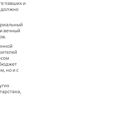
ге павших и
е должно
мориальный
ли вечный
ов.
енной
жителей
юсом
 бюджет
, но и с
угих
тарстана,