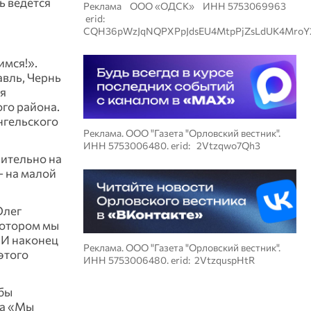
ь ведется
Реклама ООО «ОДСК» ИНН 5753069963
erid:
CQH36pWzJqNQPXPpJdsEU4MtpPjZsLdUK4MroY
имся!».
авль, Чернь
ая
го района.
нгельского
Реклама. ООО "Газета "Орловский вестник".
ИНН 5753006480. erid: 2Vtzqwo7Qh3
чительно на
- на малой
Олег
котором мы
 И наконец
Реклама. ООО "Газета "Орловский вестник".
этого
ИНН 5753006480. erid: 2VtzquspHtR
 бы
та «Мы