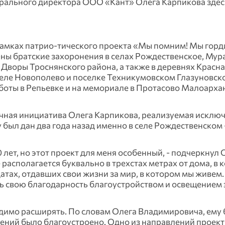
ерального директора ООО «Кант» Олега Карпикова здес
рамках патрио-тического проекта «Мы помним! Мы горд
ны братские захоронения в селах Рождественское, Мур
 Дворы Троснянского района, а также в деревнях Красн
селе Новополево и поселке Техникумовском Глазуновско
аботы в Репьевке и на мемориале в Протасово Малоарха
ичная инициатива Олега Карпикова, реализуемая исклю
у был дан два года назад именно в селе Рождественском 
лет, но этот проект для меня особенный, - подчеркнул 
располагается буквально в трехстах метрах от дома, в 
атах, отдавших свои жизни за мир, в котором мы живем.
ить свою благодарность благоустройством и освещением 
одимо расширять. По словам Олега Владимировича, ему
нений было благоустроено. Одно из направлений проек