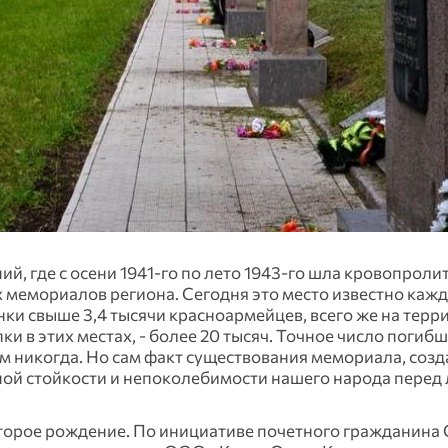
й, где с осени 1941-го по лето 1943-го шла кровопроли
 мемориалов региона. Сегодня это место известно каж
нки свыше 3,4 тысячи красноармейцев, всего же на терр
 в этих местах, - более 20 тысяч. Точное число погибши
ем никогда. Но сам факт существования мемориала, созд
ятной стойкости и непоколебимости нашего народа перед
торое рождение. По инициативе почетного гражданина 