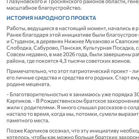
Глазуновского и Троснянского районов области, ген
масштабное благоустройство.
ИСТОРИЯ НАРОДНОГО ПРОЕКТА
Работы, ведущиеся в настоящий момент, начались в 
Ранее благодаря этой инициативе были благоустрое-
и Студенок, в деревнях Нижнее Муханово и Свапские
Слободка, Сабурово, Панская, Культурная Посадка, 
Совсем недавно, в мае 2026 года, были завершены р
района, где покоятся 4,3 тысячи советских воинов.
Примечательно, что этот патриотический проект - л
его личные средства и средства его родных. Старт ем
родине мецената.
- Благотворительностью я занимаюсь уже порядка 30 
Карпиков. - В Рождественском братское захоронение 
жили с родителями. Я много слышал рассказов о солд
настало то время, когда мы, потомки, сумели выраз
памятного места.
Позже Карпиков осознал, что эту инициативу необх
хотелось, чтобы как можно больше братских захоро