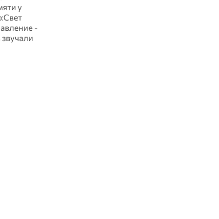
мяти у
 «Свет
авление -
 звучали