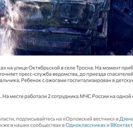
» на улице Октябрьской в селе Тросна. На момент при
очняет пресс-служба ведомства, до приезда спасателе
мальчика. Ребенок с ожогами госпитализирован в детск
 На месте работали 2 сотрудника МЧС России на одной
области, подписывайтесь на «Орловский вестник» в
Дзен
также в наших сообществах в
Одноклассниках
и
ВКонтакт