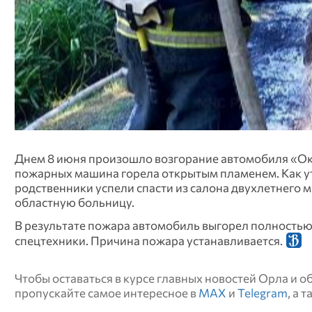
Днем 8 июня произошло возгорание автомобиля «Ока
пожарных машина горела открытым пламенем. Как ут
родственники успели спасти из салона двухлетнего 
областную больницу.
В результате пожара автомобиль выгорел полностью.
спецтехники. Причина пожара устанавливается.
Чтобы оставаться в курсе главных новостей Орла и 
пропускайте самое интересное в
MAX
и
Telegram
, а 