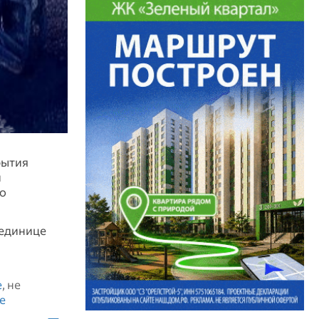
бытия
й
ую
 единице
е
, не
е