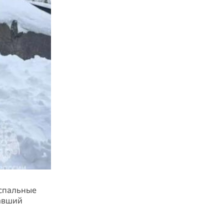
 спальные
давший