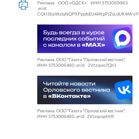
Реклама ООО «ОДСК» ИНН 5753069963
erid:
CQH36pWzJqNQPXPpJdsEU4MtpPjZsLdUK4MroY
Реклама. ООО "Газета "Орловский вестник".
ИНН 5753006480. erid: 2Vtzqwo7Qh3
Реклама. ООО "Газета "Орловский вестник".
ИНН 5753006480. erid: 2VtzquspHtR