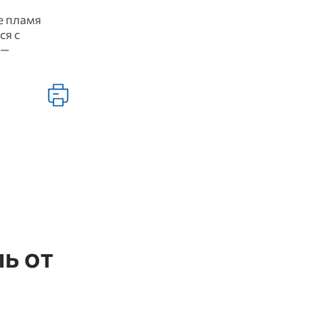
е пламя
ся с
 —
ь от