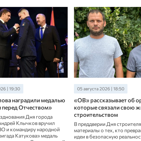
26 | 19:30
05 августа 2026 | 18:50
лова наградили медалью
«ОВ» рассказывает об о
и перед Отчеством»
которые связали свою ж
строительством
азднования Дня города
Андрей Клычков вручил
В преддверии Дня строител
ВО и командиру народной
материалы о тех, кто превр
игада Катукова» медаль
идеи в безопасную реальнос