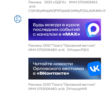
Реклама ООО «ОДСК» ИНН 5753069963
erid:
CQH36pWzJqNQPXPpJdsEU4MtpPjZsLdUK4MroY
Реклама. ООО "Газета "Орловский вестник".
ИНН 5753006480. erid: 2Vtzqwo7Qh3
Реклама. ООО "Газета "Орловский вестник".
ИНН 5753006480. erid: 2VtzquspHtR