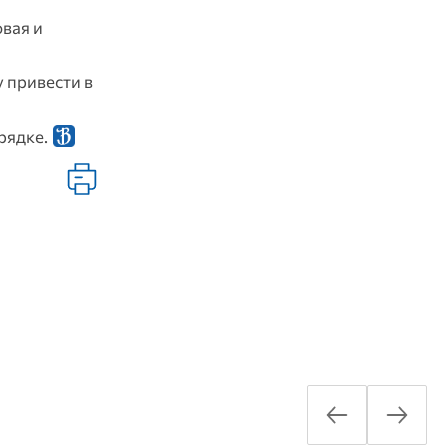
вая и
у привести в
рядке.