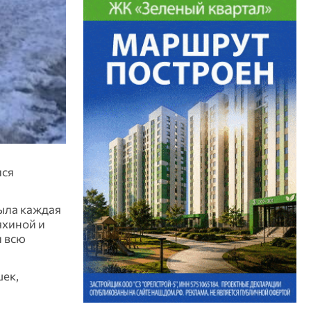
лся
была каждая
яхиной и
и всю
шек,