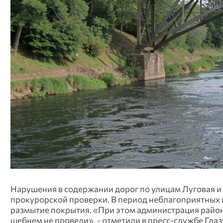
Нарушения в содержании дорог по улицам Луговая и З
прокурорской проверки. В период неблагоприятных 
размытие покрытия. «При этом администрация район
щебнем не провели», - отметили в пресс-службе Глаз