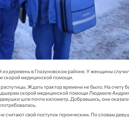
из деревень в Глазуновском районе. У женщины случи
ии скорой медицинской помощи.
 распутицы. Ждать трактор времени не было. На счету 
льдшерам скорой медицинской помощи Людмиле Андри
 девушки шли почти километр. Добравшись, они оказал
 потребовалась.
е считают свой поступок героическим. По словам деву