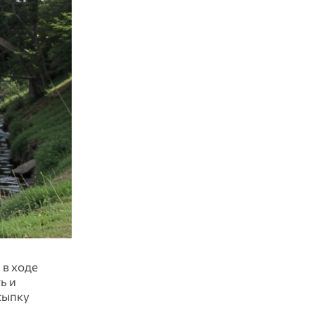
 в ходе
ь и
сыпку