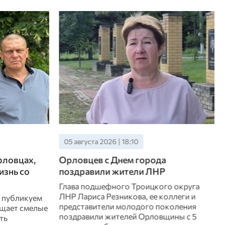
05 августа 2026 | 18:10
рловцах,
Орловцев с Днем города
изнь со
поздравили жители ЛНР
Глава подшефного Троицкого округа
ЛНР Лариса Резникова, ее коллеги и
я публикуем
представители молодого поколения
ащает смелые
поздравили жителей Орловщины с 5
ть