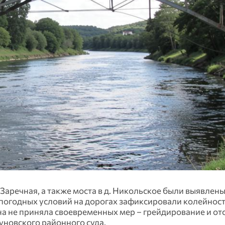
аречная, а также моста в д. Никольское были выявлены
погодных условий на дорогах зафиксировали колейност
а не приняла своевременных мер – грейдирование и от
уновского районного суда.