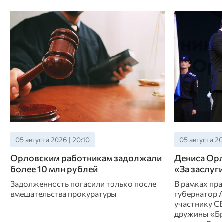
05 августа 2026 | 20:10
05 августа 20
Орловским работникам задолжали
Дениса Ор
более 10 млн рублей
«За заслуг
Задолженность погасили только после
В рамках пр
вмешательства прокуратуры
губернатор 
участнику С
дружины «Бр