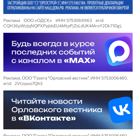
Реклама ООО «ОДСК» ИНН 5753069963 erid:
CQH36pWzJqNQPXPpJdsEU4MtpPjZsLdUK4MroY2Dk71DgL
Реклама. ООО "Газета "Орловский вестник". ИНН 5753006480.
erid: 2Vtzqwo7Qh3
Реклама. ООО "Газета "Орловский вестник". ИНН 5753006480.