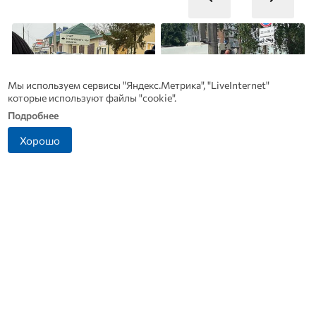
Мы используем сервисы "Яндекс.Метрика", "LiveInternet"
которые используют файлы "cookie".
Подробнее
Хорошо
Житель Ливенского
Прокуратура выяснит
района попался на
причины ДТП в Ливнах, в
попытке дать взятку
котором погиб водитель
инспектору ДПС
скорой