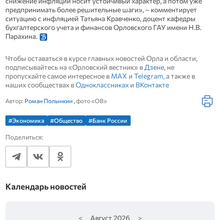
снижение инфляции носит устойчивый характер, а потом уже
предпринимать более решительные шаги», – комментирует
ситуацию с инфляцией Татьяна Кравченко, доцент кафедры
бухгалтерского учета и финансов Орловского ГАУ имени Н.В.
Парахина.
Чтобы оставаться в курсе главных новостей Орла и области,
подписывайтесь на «Орловский вестник» в
Дзене
, не
пропускайте самое интересное в
MAX
и
Telegram
, а также в
наших сообществах в
Одноклассниках
и
ВКонтакте
Автор:
Роман Полынкин
, фото «ОВ»
#Экономика
#Общество
#Банк России
Поделиться:
Календарь новостей
<
Август
2026
>