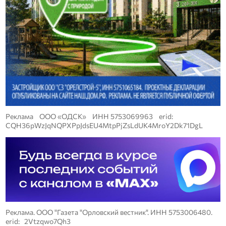
Реклама ООО «ОДСК» ИНН 5753069963 erid:
CQH36pWzJqNQPXPpJdsEU4MtpPjZsLdUK4MroY2Dk71DgL
Реклама. ООО "Газета "Орловский вестник". ИНН 5753006480.
erid: 2Vtzqwo7Qh3