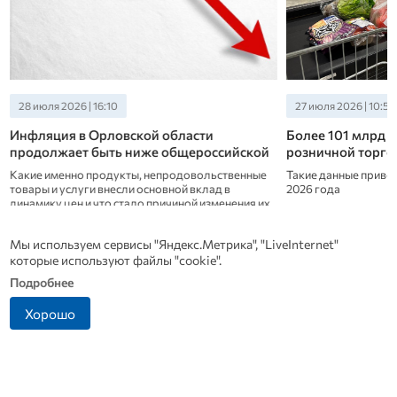
28 июля 2026 | 16:10
27 июля 2026 | 10:50
Инфляция в Орловской области
Более 101 млрд р
продолжает быть ниже общероссийской
розничной торго
Какие именно продукты, непродовольственные
Такие данные приво
товары и услуги внесли основной вклад в
2026 года
динамику цен и что стало причиной изменения их
стоимости - разбирались эксперты орловского
отделения Банка России.
Мы используем сервисы "Яндекс.Метрика", "LiveInternet"
Новости СМИ 2
которые используют файлы "cookie".
Подробнее
Хорошо