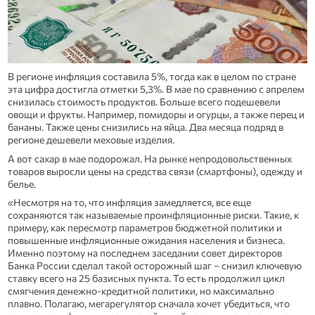
В регионе инфляция составила 5%, тогда как в целом по стране
эта цифра достигла отметки 5,3%. В мае по сравнению с апрелем
снизилась стоимость продуктов. Больше всего подешевели
овощи и фрукты. Например, помидоры и огурцы, а также перец и
бананы. Также цены снизились на яйца. Два месяца подряд в
регионе дешевели меховые изделия.
А вот сахар в мае подорожал. На рынке непродовольственных
товаров выросли цены на средства связи (смартфоны), одежду и
белье.
«Несмотря на то, что инфляция замедляется, все еще
сохраняются так называемые проинфляционные риски. Такие, к
примеру, как пересмотр параметров бюджетной политики и
повышенные инфляционные ожидания населения и бизнеса.
Именно поэтому на последнем заседании совет директоров
Банка России сделал такой осторожный шаг – снизил ключевую
ставку всего на 25 базисных пункта. То есть продолжил цикл
смягчения денежно-кредитной политики, но максимально
плавно. Полагаю, мегарегулятор сначала хочет убедиться, что