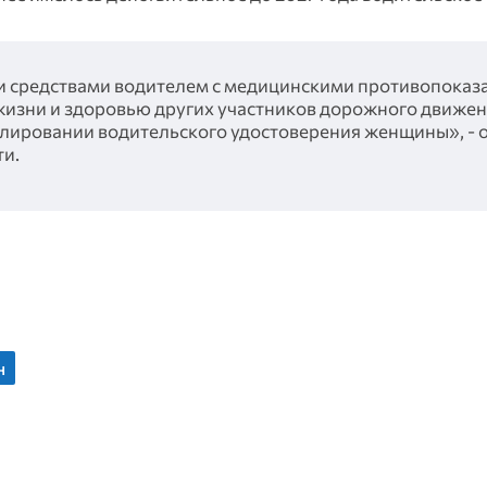
ми средствами водителем с медицинскими противопоказ
жизни и здоровью других участников дорожного движен
нулировании водительского удостоверения женщины», - 
и.
н