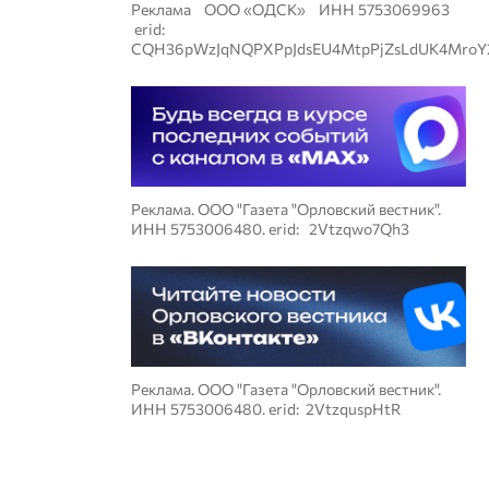
Реклама ООО «ОДСК» ИНН 5753069963
erid:
CQH36pWzJqNQPXPpJdsEU4MtpPjZsLdUK4MroY
Реклама. ООО "Газета "Орловский вестник".
ИНН 5753006480. erid: 2Vtzqwo7Qh3
Реклама. ООО "Газета "Орловский вестник".
ИНН 5753006480. erid: 2VtzquspHtR