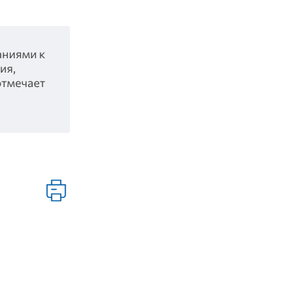
аниями к
ия,
отмечает