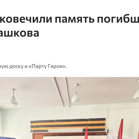
ековечили память погиб
ашкова
ую доску и «Парту Героя».