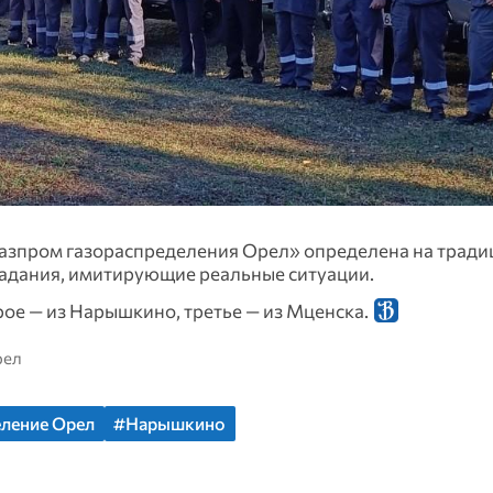
азпром газораспределения Орел» определена на трад
задания, имитирующие реальные ситуации.
рое — из Нарышкино, третье — из Мценска.
рел
еление Орел
#Нарышкино