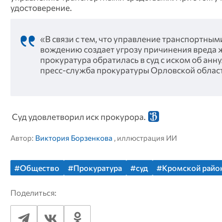
удостоверение.
«В связи с тем, что управление транспортны
вождению создает угрозу причинения вреда 
прокуратура обратилась в суд с иском об ан
пресс-служба прокуратуры Орловской област
Суд удовлетворил иск прокурора.
Автор:
Виктория Борзенкова
, иллюстрация ИИ
#Общество
#Прокуратура
#суд
#Кромской райо
Поделиться: