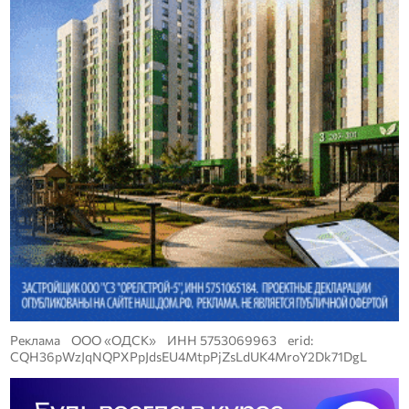
Реклама ООО «ОДСК» ИНН 5753069963 erid:
CQH36pWzJqNQPXPpJdsEU4MtpPjZsLdUK4MroY2Dk71DgL