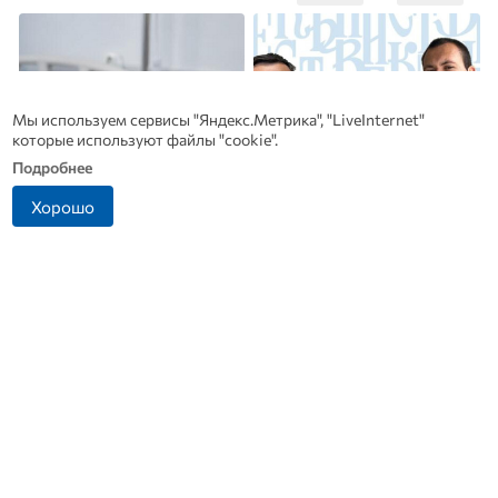
Мы используем сервисы "Яндекс.Метрика", "LiveInternet"
которые используют файлы "cookie".
Подробнее
Хорошо
Рак начинается не с боли:
Династия Осюшкиных:
онколог назвал первый
«ОВ» продолжает серию
«тихий» признак болезни
материалов ко Дню
строителя