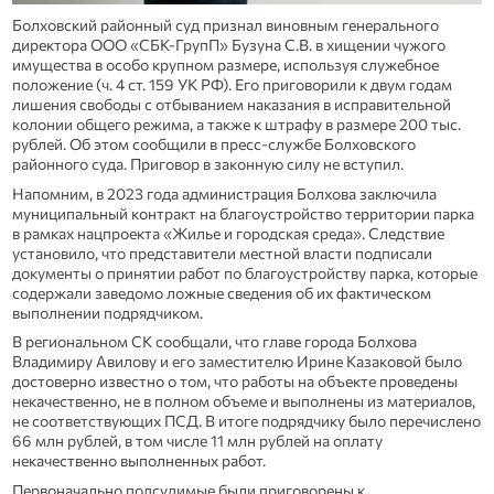
Болховский районный суд признал виновным генерального
директора ООО «СБК-ГрупП» Бузуна С.В. в хищении чужого
имущества в особо крупном размере, используя служебное
положение (ч. 4 ст. 159 УК РФ). Его приговорили к двум годам
лишения свободы с отбыванием наказания в исправительной
колонии общего режима, а также к штрафу в размере 200 тыс.
рублей. Об этом сообщили в пресс-службе Болховского
районного суда. Приговор в законную силу не вступил.
Напомним, в 2023 года администрация Болхова заключила
муниципальный контракт на благоустройство территории парка
в рамках нацпроекта «Жилье и городская среда». Следствие
установило, что представители местной власти подписали
документы о принятии работ по благоустройству парка, которые
содержали заведомо ложные сведения об их фактическом
выполнении подрядчиком.
В региональном СК сообщали, что главе города Болхова
Владимиру Авилову и его заместителю Ирине Казаковой было
достоверно известно о том, что работы на объекте проведены
некачественно, не в полном объеме и выполнены из материалов,
не соответствующих ПСД. В итоге подрядчику было перечислено
66 млн рублей, в том числе 11 млн рублей на оплату
некачественно выполненных работ.
Первоначально подсудимые были приговорены к