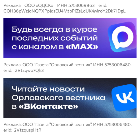
Реклама ООО «ОДСК» ИНН 5753069963 erid:
CQH36pWzJqNQPXPpJdsEU4MtpPjZsLdUK4MroY2Dk71DgL
Реклама. ООО "Газета "Орловский вестник". ИНН 5753006480.
erid: 2Vtzqwo7Qh3
Реклама. ООО "Газета "Орловский вестник". ИНН 5753006480.
erid: 2VtzquspHtR