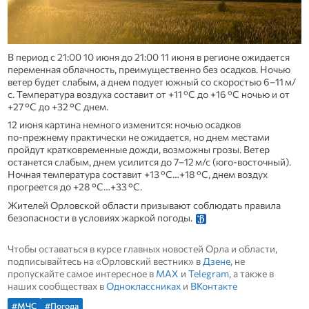
В период с 21:00 10 июня до 21:00 11 июня в регионе ожидается
переменная облачность, преимущественно без осадков. Ночью
ветер будет слабым, а днем подует южный со скоростью 6–11 м/
с. Температура воздуха составит от +11 °C до +16 °C ночью и от
+27 °C до +32 °C днем.
12 июня картина немного изменится: ночью осадков
по‑прежнему практически не ожидается, но днем местами
пройдут кратковременные дожди, возможны грозы. Ветер
останется слабым, днем усилится до 7–12 м/с (юго‑восточный).
Ночная температура составит +13 °C…+18 °C, днем воздух
прогреется до +28 °C…+33 °C.
Жителей Орловской области призывают соблюдать правила
безопасности в условиях жаркой погоды.
Чтобы оставаться в курсе главных новостей Орла и области,
подписывайтесь на «Орловский вестник» в
Дзене
, не
пропускайте самое интересное в
MAX
и
Telegram
, а также в
наших сообществах в
Одноклассниках
и
ВКонтакте
#МЧС
#Погода