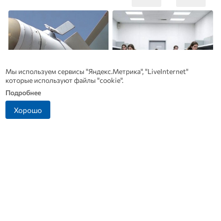
Мы используем сервисы "Яндекс.Метрика", "LiveInternet"
которые используют файлы "cookie".
Подробнее
Хорошо
Что стало причиной
Какие товары пропадут из
громкого взрыва в
магазинов с 1 августа 2026
р
Москве 7 августа
года
п