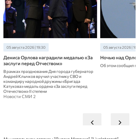
05 августа 2026 | 19:30
05 августа 2026 | 10:
Дениса Орлова наградили медалью «За
Ночью над Орло
заслуги перед Отчеством»
Об этом сообщил г
В рамках празднования Дня города губернатор
Андрей Клычков вручил участнику СВО и
командиру народной дружины «Бригада
Катукова» медаль ордена «За заслуги перед
Отечеством» II степени
Новости СМИ 2
Мы используем сервисы "Яндекс.Метрика", "LiveInternet"