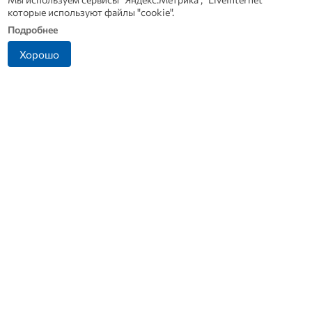
которые используют файлы "cookie".
Подробнее
Хорошо
В Дмитровске принимают
Династия Осюшкиных:
заявления от жителей, чье
«ОВ» продолжает серию
имущество пострадало от
материалов ко Дню
БПЛА
строителя