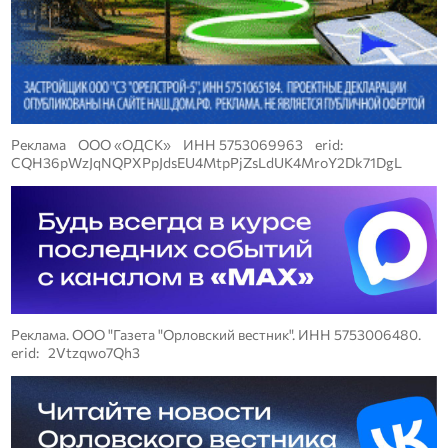
Реклама ООО «ОДСК» ИНН 5753069963 erid:
CQH36pWzJqNQPXPpJdsEU4MtpPjZsLdUK4MroY2Dk71DgL
Реклама. ООО "Газета "Орловский вестник". ИНН 5753006480.
erid: 2Vtzqwo7Qh3