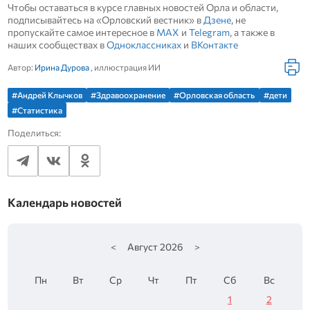
Чтобы оставаться в курсе главных новостей Орла и области,
подписывайтесь на «Орловский вестник» в
Дзене
, не
пропускайте самое интересное в
MAX
и
Telegram
, а также в
наших сообществах в
Одноклассниках
и
ВКонтакте
Автор:
Ирина Дурова
, иллюстрация ИИ
#Андрей Клычков
#Здравоохранение
#Орловская область
#дети
#Статистика
Поделиться:
Календарь новостей
<
Август
2026
>
Пн
Вт
Ср
Чт
Пт
Сб
Вс
1
2