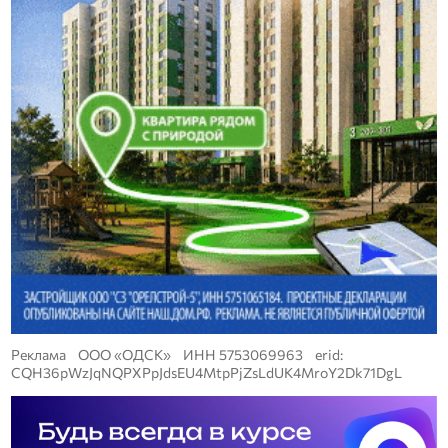
Реклама ООО «ОДСК» ИНН 5753069963 erid:
CQH36pWzJqNQPXPpJdsEU4MtpPjZsLdUK4MroY2Dk71DgL