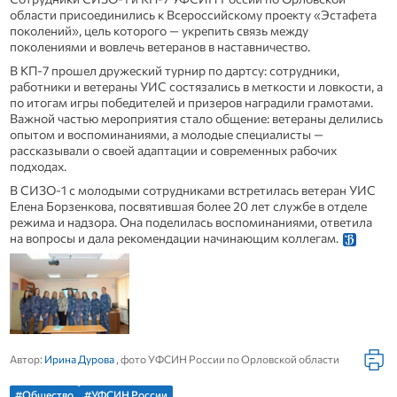
области присоединились к Всероссийскому проекту «Эстафета
поколений», цель которого — укрепить связь между
поколениями и вовлечь ветеранов в наставничество.
В КП‑7 прошел дружеский турнир по дартсу: сотрудники,
работники и ветераны УИС состязались в меткости и ловкости, а
по итогам игры победителей и призеров наградили грамотами.
Важной частью мероприятия стало общение: ветераны делились
опытом и воспоминаниями, а молодые специалисты —
рассказывали о своей адаптации и современных рабочих
подходах.
В СИЗО‑1 с молодыми сотрудниками встретилась ветеран УИС
Елена Борзенкова, посвятившая более 20 лет службе в отделе
режима и надзора. Она поделилась воспоминаниями, ответила
на вопросы и дала рекомендации начинающим коллегам.
Автор:
Ирина Дурова
, фото УФСИН России по Орловской области
#Общество
#УФСИН России