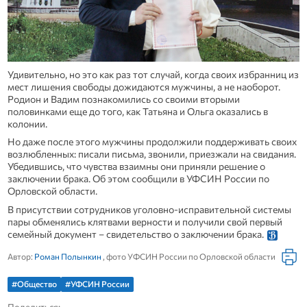
Удивительно, но это как раз тот случай, когда своих избранниц из
мест лишения свободы дожидаются мужчины, а не наоборот.
Родион и Вадим познакомились со своими вторыми
половинками еще до того, как Татьяна и Ольга оказались в
колонии.
Но даже после этого мужчины продолжили поддерживать своих
возлюбленных: писали письма, звонили, приезжали на свидания.
Убедившись, что чувства взаимны они приняли решение о
заключении брака. Об этом сообщили в УФСИН России по
Орловской области.
В присутствии сотрудников уголовно-исправительной системы
пары обменялись клятвами верности и получили свой первый
семейный документ – свидетельство о заключении брака.
Автор:
Роман Полынкин
, фото УФСИН России по Орловской области
#Общество
#УФСИН России
Поделиться: