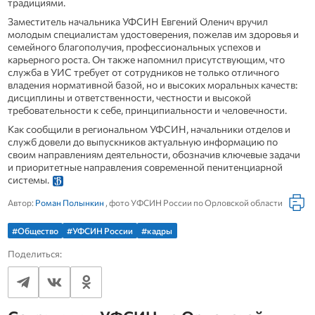
традициями.
Заместитель начальника УФСИН Евгений Оленич вручил
молодым специалистам удостоверения, пожелав им здоровья и
семейного благополучия, профессиональных успехов и
карьерного роста. Он также напомнил присутствующим, что
служба в УИС требует от сотрудников не только отличного
владения нормативной базой, но и высоких моральных качеств:
дисциплины и ответственности, честности и высокой
требовательности к себе, принципиальности и человечности.
Как сообщили в региональном УФСИН, начальники отделов и
служб довели до выпускников актуальную информацию по
своим направлениям деятельности, обозначив ключевые задачи
и приоритетные направления современной пенитенциарной
системы.
Автор:
Роман Полынкин
, фото УФСИН России по Орловской области
#Общество
#УФСИН России
#кадры
Поделиться: