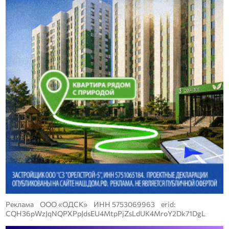
Реклама ООО «ОДСК» ИНН 5753069963 erid:
CQH36pWzJqNQPXPpJdsEU4MtpPjZsLdUK4MroY2Dk71DgL