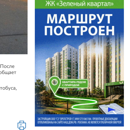
 После
ообщает
тобуса,