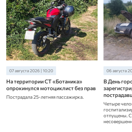
06 августа 2026 | 13:00
03 августа 20
В День города Орла в регионе
В Кромско
зарегистрировали 19 ДТП с семью
ДТП стали 
пострадавшими
Авария произ
автодороге
Четыре человека были
госпитализированы, а три после осмотра
отпущены. Среди них несколько
несовершеннолетних.