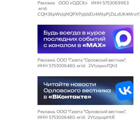
Реклама ООО «ОДСК» ИНН 5753069963
erid:
CQH36pWzJqNQPXPpJdsEU4MtpPjZsLdUK4MroY
Реклама. ООО "Газета "Орловский вестник".
ИНН 5753006480. erid: 2Vtzqwo7Qh3
Реклама. ООО "Газета "Орловский вестник".
ИНН 5753006480. erid: 2VtzquspHtR