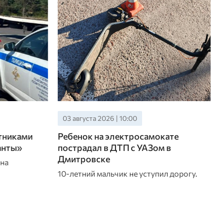
02 августа 2026 | 13:05
кате
В тройном ДТП под Орлом
 в
пострадала женщина
Авария произошла в Орловском округе
поздней ночью 1 августа
л дорогу.