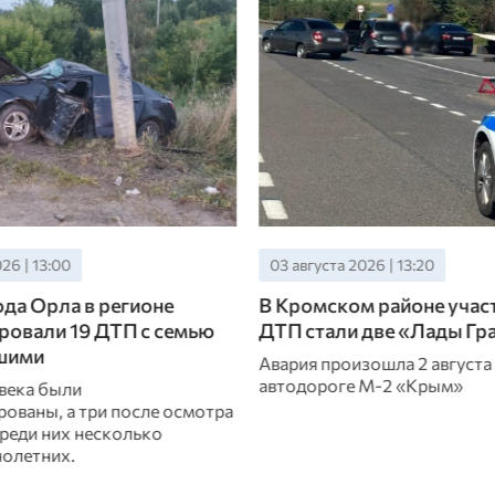
26 | 13:20
03 августа 2026 | 10:00
м районе участниками
Ребенок на электросамо
две «Лады Гранты»
пострадал в ДТП с УАЗом
Дмитровске
ошла 2 августа на
 М-2 «Крым»
10-летний мальчик не уступи