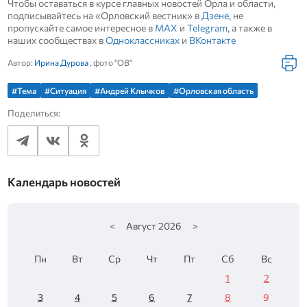
Чтобы оставаться в курсе главных новостей Орла и области,
подписывайтесь на «Орловский вестник» в
Дзене
, не
пропускайте самое интересное в
MAX
и
Telegram
, а также в
наших сообществах в
Одноклассниках
и
ВКонтакте
Автор:
Ирина Дурова
, фото "ОВ"
#Тема
#Ситуация
#Андрей Клычков
#Орловская область
Поделиться:
Календарь новостей
<
Август
2026
>
Пн
Вт
Ср
Чт
Пт
Сб
Вс
1
2
3
4
5
6
7
8
9