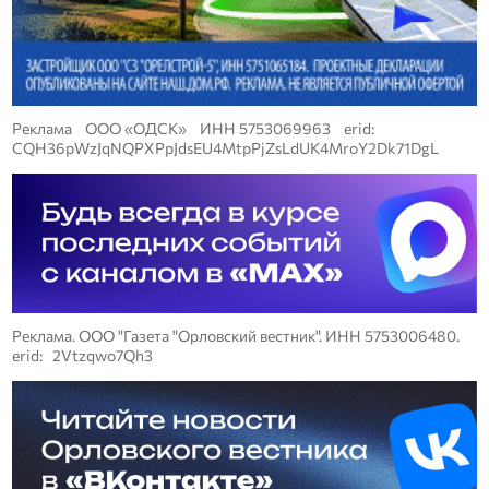
Реклама ООО «ОДСК» ИНН 5753069963 erid:
CQH36pWzJqNQPXPpJdsEU4MtpPjZsLdUK4MroY2Dk71DgL
Реклама. ООО "Газета "Орловский вестник". ИНН 5753006480.
erid: 2Vtzqwo7Qh3