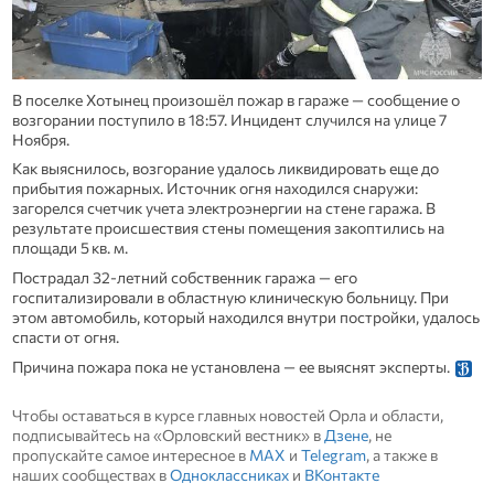
В поселке Хотынец произошёл пожар в гараже — сообщение о
возгорании поступило в 18:57. Инцидент случился на улице 7
Ноября.
Как выяснилось, возгорание удалось ликвидировать еще до
прибытия пожарных. Источник огня находился снаружи:
загорелся счетчик учета электроэнергии на стене гаража. В
результате происшествия стены помещения закоптились на
площади 5 кв. м.
Пострадал 32‑летний собственник гаража — его
госпитализировали в областную клиническую больницу. При
этом автомобиль, который находился внутри постройки, удалось
спасти от огня.
Причина пожара пока не установлена — ее выяснят эксперты.
Чтобы оставаться в курсе главных новостей Орла и области,
подписывайтесь на «Орловский вестник» в
Дзене
, не
пропускайте самое интересное в
MAX
и
Telegram
, а также в
наших сообществах в
Одноклассниках
и
ВКонтакте