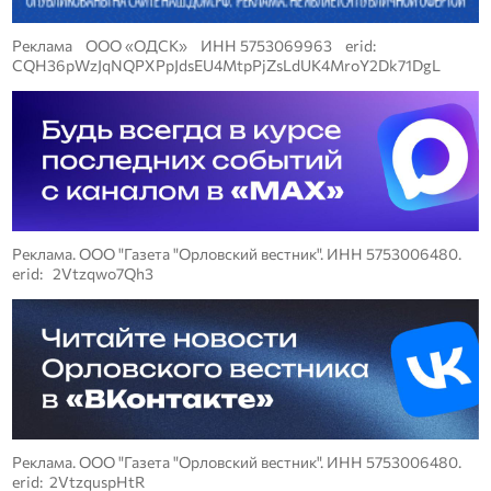
Реклама ООО «ОДСК» ИНН 5753069963 erid:
CQH36pWzJqNQPXPpJdsEU4MtpPjZsLdUK4MroY2Dk71DgL
Реклама. ООО "Газета "Орловский вестник". ИНН 5753006480.
erid: 2Vtzqwo7Qh3
Реклама. ООО "Газета "Орловский вестник". ИНН 5753006480.
erid: 2VtzquspHtR