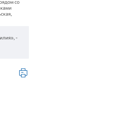
рядом со
чками
ская,
илия», -