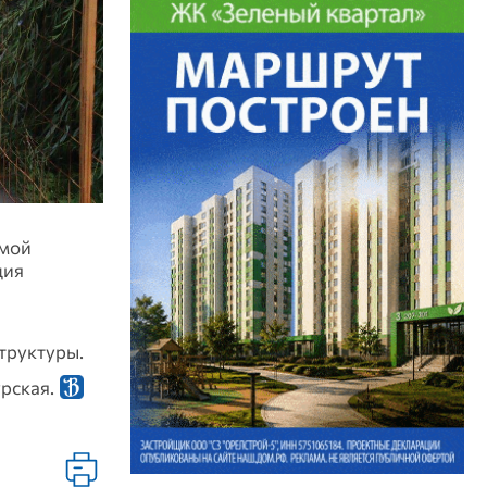
емой
ция
труктуры.
урская.