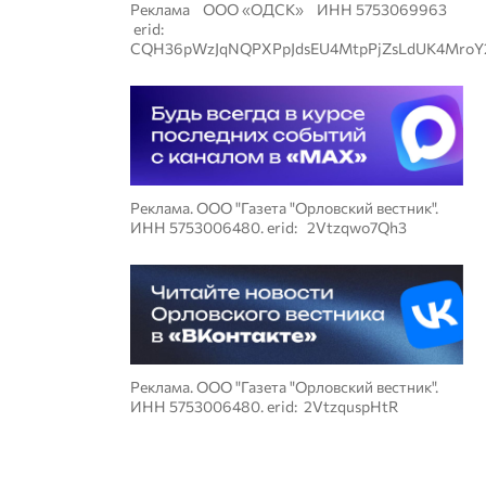
Реклама ООО «ОДСК» ИНН 5753069963
erid:
CQH36pWzJqNQPXPpJdsEU4MtpPjZsLdUK4MroY
Реклама. ООО "Газета "Орловский вестник".
ИНН 5753006480. erid: 2Vtzqwo7Qh3
Реклама. ООО "Газета "Орловский вестник".
ИНН 5753006480. erid: 2VtzquspHtR