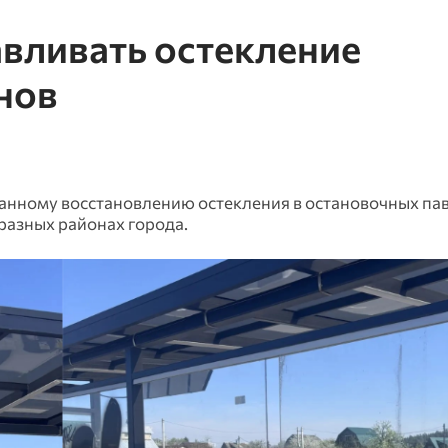
авливать остекление
нов
анному восстановлению остекления в остановочных па
 разных районах города.