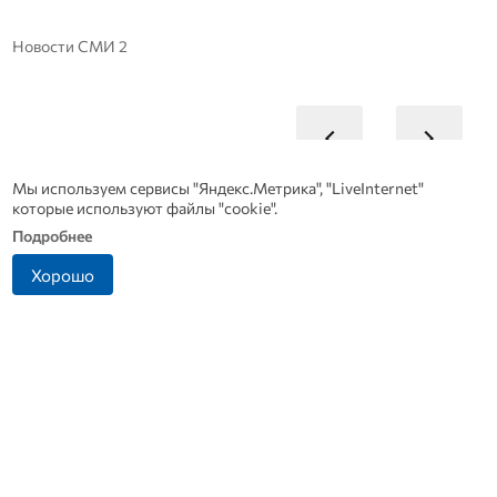
Новости СМИ 2
Мы используем сервисы "Яндекс.Метрика", "LiveInternet"
которые используют файлы "cookie".
Подробнее
Хорошо
В Дмитровске принимают
Династия Осюшкиных: