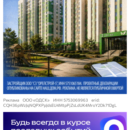
Реклама ООО «ОДСК» ИНН 5753069963 erid:
CQH36pWzJqNQPXPpJdsEU4MtpPjZsLdUK4MroY2Dk71DgL